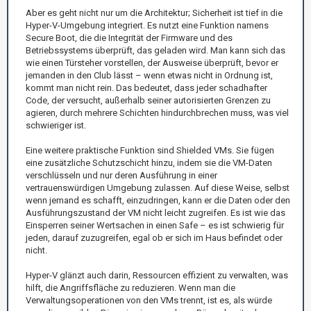
Aber es geht nicht nur um die Architektur; Sicherheit ist tief in die
Hyper-V-Umgebung integriert. Es nutzt eine Funktion namens
Secure Boot, die die Integrität der Firmware und des
Betriebssystems überprüft, das geladen wird. Man kann sich das
wie einen Türsteher vorstellen, der Ausweise überprüft, bevor er
jemanden in den Club lässt – wenn etwas nicht in Ordnung ist,
kommt man nicht rein. Das bedeutet, dass jeder schadhafter
Code, der versucht, außerhalb seiner autorisierten Grenzen zu
agieren, durch mehrere Schichten hindurchbrechen muss, was viel
schwieriger ist.
Eine weitere praktische Funktion sind Shielded VMs. Sie fügen
eine zusätzliche Schutzschicht hinzu, indem sie die VM-Daten
verschlüsseln und nur deren Ausführung in einer
vertrauenswürdigen Umgebung zulassen. Auf diese Weise, selbst
wenn jemand es schafft, einzudringen, kann er die Daten oder den
Ausführungszustand der VM nicht leicht zugreifen. Es ist wie das
Einsperren seiner Wertsachen in einen Safe – es ist schwierig für
jeden, darauf zuzugreifen, egal ob er sich im Haus befindet oder
nicht.
Hyper-V glänzt auch darin, Ressourcen effizient zu verwalten, was
hilft, die Angriffsfläche zu reduzieren. Wenn man die
Verwaltungsoperationen von den VMs trennt, ist es, als würde