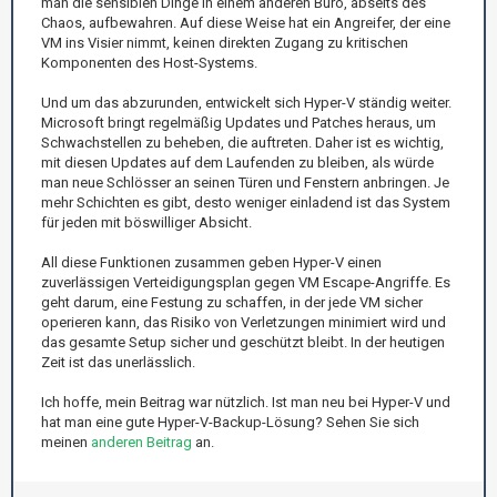
man die sensiblen Dinge in einem anderen Büro, abseits des
Chaos, aufbewahren. Auf diese Weise hat ein Angreifer, der eine
VM ins Visier nimmt, keinen direkten Zugang zu kritischen
Komponenten des Host-Systems.
Und um das abzurunden, entwickelt sich Hyper-V ständig weiter.
Microsoft bringt regelmäßig Updates und Patches heraus, um
Schwachstellen zu beheben, die auftreten. Daher ist es wichtig,
mit diesen Updates auf dem Laufenden zu bleiben, als würde
man neue Schlösser an seinen Türen und Fenstern anbringen. Je
mehr Schichten es gibt, desto weniger einladend ist das System
für jeden mit böswilliger Absicht.
All diese Funktionen zusammen geben Hyper-V einen
zuverlässigen Verteidigungsplan gegen VM Escape-Angriffe. Es
geht darum, eine Festung zu schaffen, in der jede VM sicher
operieren kann, das Risiko von Verletzungen minimiert wird und
das gesamte Setup sicher und geschützt bleibt. In der heutigen
Zeit ist das unerlässlich.
Ich hoffe, mein Beitrag war nützlich. Ist man neu bei Hyper-V und
hat man eine gute Hyper-V-Backup-Lösung? Sehen Sie sich
meinen
anderen Beitrag
an.