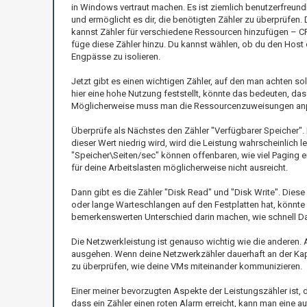
in Windows vertraut machen. Es ist ziemlich benutzerfreund
und ermöglicht es dir, die benötigten Zähler zu überprüfen.
kannst Zähler für verschiedene Ressourcen hinzufügen – CP
füge diese Zähler hinzu. Du kannst wählen, ob du den Host o
Engpässe zu isolieren.
Jetzt gibt es einen wichtigen Zähler, auf den man achten s
hier eine hohe Nutzung feststellt, könnte das bedeuten, 
Möglicherweise muss man die Ressourcenzuweisungen anpas
Überprüfe als Nächstes den Zähler "Verfügbarer Speicher". D
dieser Wert niedrig wird, wird die Leistung wahrscheinlich
"Speicher\Seiten/sec" können offenbaren, wie viel Paging er
für deine Arbeitslasten möglicherweise nicht ausreicht.
Dann gibt es die Zähler "Disk Read" und "Disk Write". Dies
oder lange Warteschlangen auf den Festplatten hat, könnte 
bemerkenswerten Unterschied darin machen, wie schnell D
Die Netzwerkleistung ist genauso wichtig wie die anderen. A
ausgehen. Wenn deine Netzwerkzähler dauerhaft an der Ka
zu überprüfen, wie deine VMs miteinander kommunizieren.
Einer meiner bevorzugten Aspekte der Leistungszähler ist,
dass ein Zähler einen roten Alarm erreicht, kann man eine