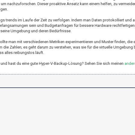
, um nachzuforschen. Dieser proaktive Ansatz kann einem helfen, zu vermeid
igen.
ngs trends im Laufe der Zeit zu verfolgen. Indem man Daten protokolliert und a
Verlangsamungen sein und Budgetanfragen für bessere Hardware rechtfertigen
n seine Umgebung und deren Bedürfnisse.
ollte man mit verschiedenen Metriken experimentieren und Muster finden, die 
um die Zahlen; es geht darum zu verstehen, was sie für die virtuelle Umgebung
s alles reibungslos läuft.
er-V und hast du eine gute Hyper-V-Backup-Lösung? Sehen Sie sich meinen
ander