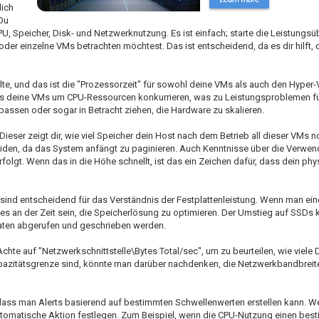
lich
 Du
U, Speicher, Disk- und Netzwerknutzung. Es ist einfach; starte die Leistung
der einzelne VMs betrachten möchtest. Das ist entscheidend, da es dir hilft, 
ollte, und das ist die "Prozessorzeit" für sowohl deine VMs als auch den Hype
dass deine VMs um CPU-Ressourcen konkurrieren, was zu Leistungsproblemen f
sen oder sogar in Betracht ziehen, die Hardware zu skalieren.
ieser zeigt dir, wie viel Speicher dein Host nach dem Betrieb all dieser VMs 
 leiden, da das System anfängt zu paginieren. Auch Kenntnisse über die Verwe
folgt. Wenn das in die Höhe schnellt, ist das ein Zeichen dafür, dass dein phy
e sind entscheidend für das Verständnis der Festplattenleistung. Wenn man ei
es an der Zeit sein, die Speicherlösung zu optimieren. Der Umstieg auf SSDs 
aten abgerufen und geschrieben werden.
chte auf "Netzwerkschnittstelle\Bytes Total/sec", um zu beurteilen, wie viele 
pazitätsgrenze sind, könnte man darüber nachdenken, die Netzwerkbandbreit
 dass man Alerts basierend auf bestimmten Schwellenwerten erstellen kann. W
 automatische Aktion festlegen. Zum Beispiel, wenn die CPU-Nutzung einen bes