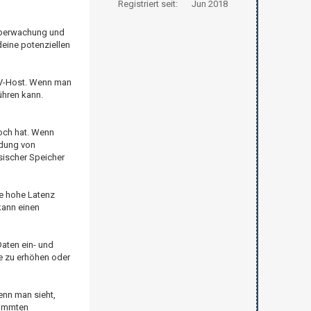
Registriert seit:
Jun 2018
süberwachung und
deine potenziellen
r-V-Host. Wenn man
ühren kann.
noch hat. Wenn
ndung von
sischer Speicher
ne hohe Latenz
kann einen
Daten ein- und
e zu erhöhen oder
enn man sieht,
timmten