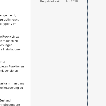
Registriert seit:
Jun 2018
cen gemacht,
zu optimieren.
s Hyper-V im
e Rocky Linux.
gen machen zu
mgebungen
e Installationen
 Die
 bieten Funktionen
mit sensiblen
tion kann man ganz
zwerksteuerung zu
 Zustand
r—insbesondere