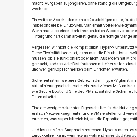
macht, Aufgaben zu jonglieren, ohne ständig die Umgebun
wechseln.
Ein weiterer Aspekt, den man berücksichtigen sollte, ist di
insbesondere bei Linux-VMs. Man erhält Vorteile wie dynami
Wenn man also einen stark frequentierten Webserver oder e
Hintergrund hart daran arbeitet, genau die richtige Menge 
Vergessen wir nicht die Kompatibilität. Hyper-V unterstützt
Diese Flexibilität bedeutet, dass man die Distribution aus
müssen, ob sie funktioniert oder nicht. Außerdem hat Micros
gemacht, sodass viele Distributionen mit einer sofort eins
und weniger Kopfschmerzen beim Einrichten erwarten.
Sicherheit ist ein weiteres Gebiet, in dem Hyper-V glänzt, 
Virtualisierungsschicht bietet ein zusätzliches Maß an Iso
wie Secure Boot und Shielded VMs zusätzliche Sicherheit fü
Daten arbeitet.
Eine der weniger bekannten Eigenschaften ist die Nutzung v
einfach Netzwerksegmente für die VMs erstellen und verwal
erreichen, was super hilfreich ist, um die Exposition gegen
Und lass uns über Snapshots sprechen. Hyper-V macht es s
zurückkehren kann, wenn etwas während eines Updates ode