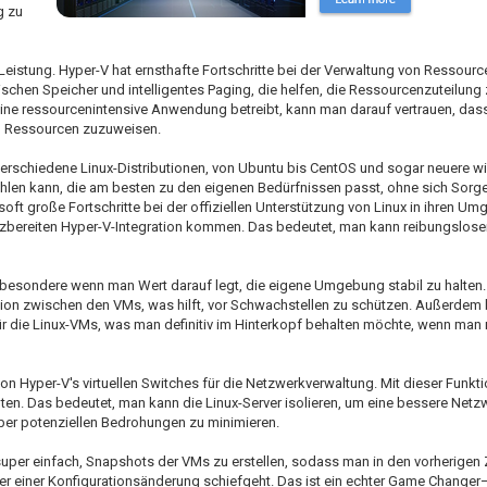
g zu
e Leistung. Hyper-V hat ernsthafte Fortschritte bei der Verwaltung von Ressour
schen Speicher und intelligentes Paging, die helfen, die Ressourcenzuteilung 
ine ressourcenintensive Anwendung betreibt, kann man darauf vertrauen, das
an Ressourcen zuzuweisen.
 verschiedene Linux-Distributionen, von Ubuntu bis CentOS und sogar neuere wi
wählen kann, die am besten zu den eigenen Bedürfnissen passt, ohne sich Sor
oft große Fortschritte bei der offiziellen Unterstützung von Linux in ihren U
atzbereiten Hyper-V-Integration kommen. Das bedeutet, man kann reibungsloser
insbesondere wenn man Wert darauf legt, die eigene Umgebung stabil zu halten.
lation zwischen den VMs, was hilft, vor Schwachstellen zu schützen. Außerdem
r die Linux-VMs, was man definitiv im Hinterkopf behalten möchte, wenn man 
on Hyper-V's virtuellen Switches für die Netzwerkverwaltung. Mit dieser Funk
ten. Das bedeutet, man kann die Linux-Server isolieren, um eine bessere Net
über potenziellen Bedrohungen zu minimieren.
uper einfach, Snapshots der VMs zu erstellen, sodass man in den vorherigen
r einer Konfigurationsänderung schiefgeht. Das ist ein echter Game Change