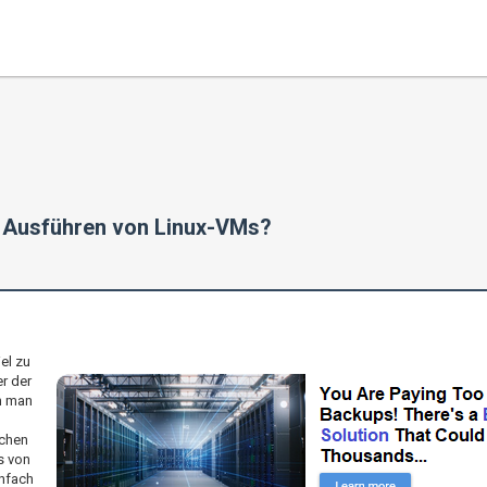
as Ausführen von Linux-VMs?
el zu
r der
n man
ichen
s von
infach