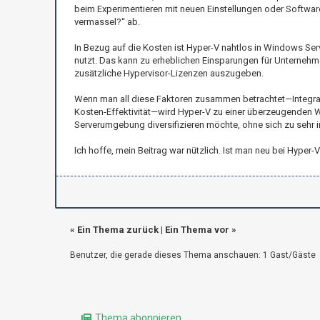
beim Experimentieren mit neuen Einstellungen oder Software
vermassel?“ ab.
In Bezug auf die Kosten ist Hyper-V nahtlos in Windows Se
nutzt. Das kann zu erheblichen Einsparungen für Unternehm
zusätzliche Hypervisor-Lizenzen auszugeben.
Wenn man all diese Faktoren zusammen betrachtet—Integratio
Kosten-Effektivität—wird Hyper-V zu einer überzeugenden Wa
Serverumgebung diversifizieren möchte, ohne sich zu sehr in
Ich hoffe, mein Beitrag war nützlich. Ist man neu bei Hyp
«
Ein Thema zurück
|
Ein Thema vor
»
Benutzer, die gerade dieses Thema anschauen: 1 Gast/Gäste
Thema abonnieren