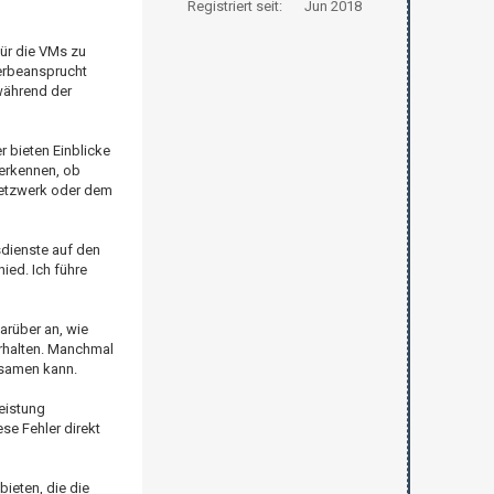
Registriert seit:
Jun 2018
für die VMs zu
berbeansprucht
während der
r bieten Einblicke
 erkennen, ob
Netzwerk oder dem
sdienste auf den
ed. Ich führe
darüber an, wie
erhalten. Manchmal
gsamen kann.
Leistung
se Fehler direkt
bieten, die die