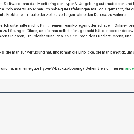
ium-Software kann das Monitoring der Hyper-V-Umgebung automatisieren und l
nde Probleme zu erkennen. Ich habe gute Erfahrungen mit Tools gemacht, die g
nte Probleme im Laufe der Zeit zu verfolgen, ohne den Kontext zu verlieren.
e. Ich unterhalte mich oft mit meinen Teamkollegen oder schaue in Online-For
 zu Lösungen führen, an die man selbst nicht gedacht hätte, insbesondere 
n Sie daran, Troubleshooting ist alles eine Frage des Puzzlestückens, und u
, die man zur Verfügung hat, findet man die Einblicke, die man benötigt, um 
er-V und hat man eine gute Hyper-V-Backup-Lösung? Sehen Sie sich meinen
ander