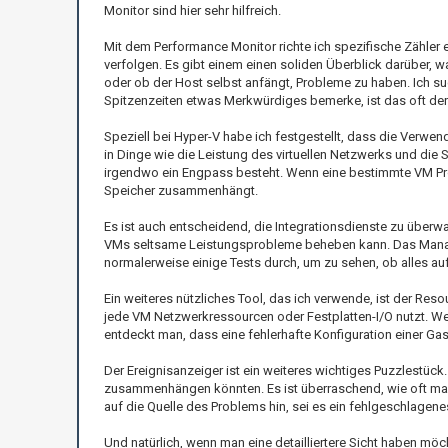
Monitor sind hier sehr hilfreich.
Mit dem Performance Monitor richte ich spezifische Zähler 
verfolgen. Es gibt einem einen soliden Überblick darüber,
oder ob der Host selbst anfängt, Probleme zu haben. Ich s
Spitzenzeiten etwas Merkwürdiges bemerke, ist das oft de
Speziell bei Hyper-V habe ich festgestellt, dass die Verwend
in Dinge wie die Leistung des virtuellen Netzwerks und die
irgendwo ein Engpass besteht. Wenn eine bestimmte VM Pr
Speicher zusammenhängt.
Es ist auch entscheidend, die Integrationsdienste zu überw
VMs seltsame Leistungsprobleme beheben kann. Das Managem
normalerweise einige Tests durch, um zu sehen, ob alles au
Ein weiteres nützliches Tool, das ich verwende, ist der Resou
jede VM Netzwerkressourcen oder Festplatten-I/O nutzt. We
entdeckt man, dass eine fehlerhafte Konfiguration einer Ga
Der Ereignisanzeiger ist ein weiteres wichtiges Puzzlestück.
zusammenhängen könnten. Es ist überraschend, wie oft man 
auf die Quelle des Problems hin, sei es ein fehlgeschlagene
Und natürlich, wenn man eine detailliertere Sicht haben möc