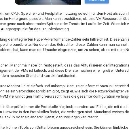
ein, um CPU-, Speicher- und Festplattennutzung sowohl für den Host als auch 
 was im Hintergrund passiert. Man kann abschätzen, ob eine VM Ressourcen ü
uche gerne nach abnormalen Spitzen oder Trends im Laufe der Zeit. Wenn ich 
r Ausgangspunkt für das Troubleshooting.
ung der integrierten Hyper-V-Performance-Zähler sehr hilfreich ist. Diese Zähle
 Speicherbandbreite. Nur durch das Betrachten dieser Zahlen kann man schnell
obleme hat, kann man die Ursache eingrenzen, um zu sehen, ob es mit dem 
achen. Manchmal habe ich festgestellt, dass das Aktualisieren der Integration
ent der VMs ist kritisch, und diese Dienste machen einen großen Unterschi
f dem neuesten Stand und korrekt funktioniert.
rce Monitor. Er ist einfach und unkompliziert, zeigt Informationen in Echtzeit 
nn es ein Verbindungsproblem gibt, zeigt er, wie sich die Netzwerkadapter v
st-VM viel unnötigen Traffic verursacht, was die gesamte Konfiguration verlan
 Ich überprüfe immer die Protokolle hier, insbesondere auf Fehler, die mit der 
Hinweise in den Protokollen findet, die verborgen sind. Manchmal weisen die
s Backup oder ein anderer Dienst, der Störungen verursacht.
hte, können Tools von Drittanbietern ausgezeichnet sein. Sie können Einblicke 