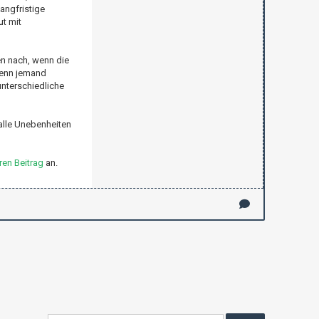
angfristige
ut mit
en nach, wenn die
wenn jemand
nterschiedliche
alle Unebenheiten
en Beitrag
an.