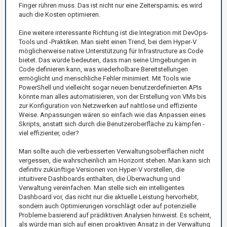
Finger rühren muss. Das ist nicht nur eine Zeitersparnis; es wird
auch die Kosten optimieren.
Eine weitere interessante Richtung ist die Integration mit DevOps-
Tools und -Praktiken. Man sieht einen Trend, bei dem Hyper-V
möglicherweise native Unterstützung für Infrastructure as Code
bietet. Das würde bedeuten, dass man seine Umgebungen in
Code definieren kann, was wiederholbare Bereitstellungen
ermöglicht und menschliche Fehler minimiert. Mit Tools wie
PowerShell und vielleicht sogar neuen benutzerdefinierten APIs
könnte man alles automatisieren, von der Erstellung von VMs bis
zur Konfiguration von Netzwerken auf nahtlose und effiziente
Weise. Anpassungen wären so einfach wie das Anpassen eines
Skripts, anstatt sich durch die Benutzeroberfläche zu kämpfen -
viel effizienter, oder?
Man sollte auch die verbesserten Verwaltungsoberflächen nicht
vergessen, die wahrscheinlich am Horizont stehen. Man kann sich
definitiv zukünftige Versionen von Hyper-V vorstellen, die
intuitivere Dashboards enthalten, die Überwachung und
Verwaltung vereinfachen. Man stelle sich ein intelligentes
Dashboard vor, das nicht nur die aktuelle Leistung hervorhebt,
sondern auch Optimierungen vorschlägt oder auf potenzielle
Probleme basierend auf prädiktiven Analysen hinweist. Es scheint,
als würde man sich auf einen proaktiven Ansatz in der Verwaltung