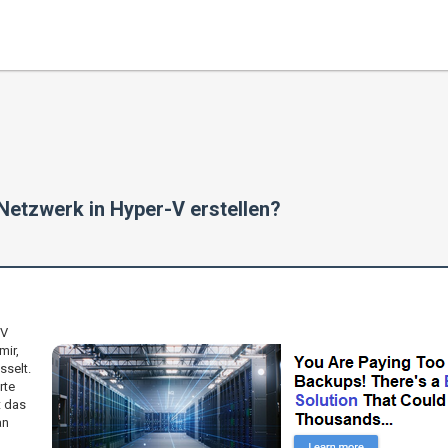
 Netzwerk in Hyper-V erstellen?
-V
mir,
sselt.
rte
t das
an