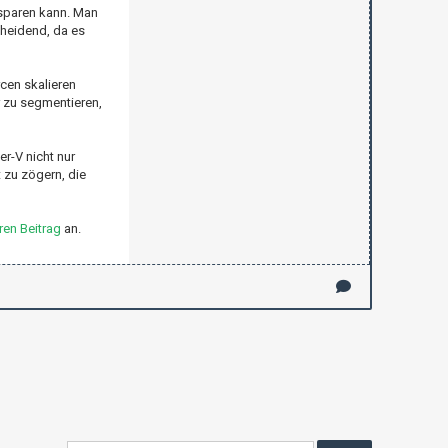
rsparen kann. Man
cheidend, da es
cen skalieren
 zu segmentieren,
er-V nicht nur
t zu zögern, die
en Beitrag
an.