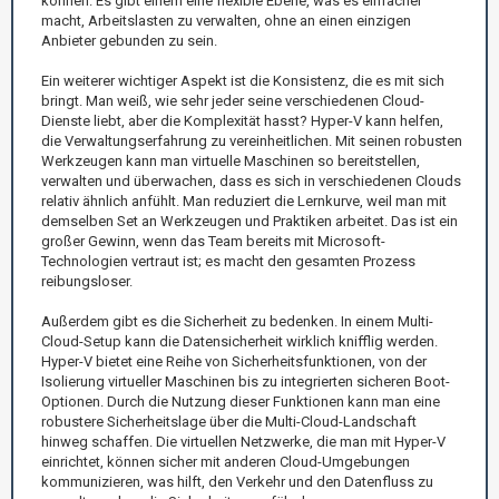
können. Es gibt einem eine flexible Ebene, was es einfacher
macht, Arbeitslasten zu verwalten, ohne an einen einzigen
Anbieter gebunden zu sein.
Ein weiterer wichtiger Aspekt ist die Konsistenz, die es mit sich
bringt. Man weiß, wie sehr jeder seine verschiedenen Cloud-
Dienste liebt, aber die Komplexität hasst? Hyper-V kann helfen,
die Verwaltungserfahrung zu vereinheitlichen. Mit seinen robusten
Werkzeugen kann man virtuelle Maschinen so bereitstellen,
verwalten und überwachen, dass es sich in verschiedenen Clouds
relativ ähnlich anfühlt. Man reduziert die Lernkurve, weil man mit
demselben Set an Werkzeugen und Praktiken arbeitet. Das ist ein
großer Gewinn, wenn das Team bereits mit Microsoft-
Technologien vertraut ist; es macht den gesamten Prozess
reibungsloser.
Außerdem gibt es die Sicherheit zu bedenken. In einem Multi-
Cloud-Setup kann die Datensicherheit wirklich knifflig werden.
Hyper-V bietet eine Reihe von Sicherheitsfunktionen, von der
Isolierung virtueller Maschinen bis zu integrierten sicheren Boot-
Optionen. Durch die Nutzung dieser Funktionen kann man eine
robustere Sicherheitslage über die Multi-Cloud-Landschaft
hinweg schaffen. Die virtuellen Netzwerke, die man mit Hyper-V
einrichtet, können sicher mit anderen Cloud-Umgebungen
kommunizieren, was hilft, den Verkehr und den Datenfluss zu