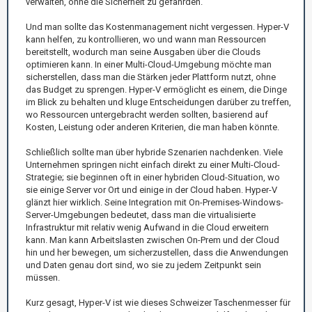
verwalten, ohne die Sicherheit zu gefährden.
Und man sollte das Kostenmanagement nicht vergessen. Hyper-V
kann helfen, zu kontrollieren, wo und wann man Ressourcen
bereitstellt, wodurch man seine Ausgaben über die Clouds
optimieren kann. In einer Multi-Cloud-Umgebung möchte man
sicherstellen, dass man die Stärken jeder Plattform nutzt, ohne
das Budget zu sprengen. Hyper-V ermöglicht es einem, die Dinge
im Blick zu behalten und kluge Entscheidungen darüber zu treffen,
wo Ressourcen untergebracht werden sollten, basierend auf
Kosten, Leistung oder anderen Kriterien, die man haben könnte.
Schließlich sollte man über hybride Szenarien nachdenken. Viele
Unternehmen springen nicht einfach direkt zu einer Multi-Cloud-
Strategie; sie beginnen oft in einer hybriden Cloud-Situation, wo
sie einige Server vor Ort und einige in der Cloud haben. Hyper-V
glänzt hier wirklich. Seine Integration mit On-Premises-Windows-
Server-Umgebungen bedeutet, dass man die virtualisierte
Infrastruktur mit relativ wenig Aufwand in die Cloud erweitern
kann. Man kann Arbeitslasten zwischen On-Prem und der Cloud
hin und her bewegen, um sicherzustellen, dass die Anwendungen
und Daten genau dort sind, wo sie zu jedem Zeitpunkt sein
müssen.
Kurz gesagt, Hyper-V ist wie dieses Schweizer Taschenmesser für