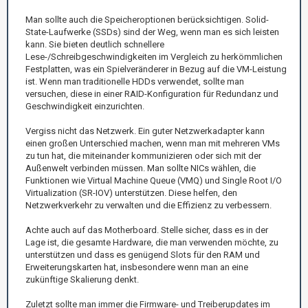
Man sollte auch die Speicheroptionen berücksichtigen. Solid-
State-Laufwerke (SSDs) sind der Weg, wenn man es sich leisten
kann. Sie bieten deutlich schnellere
Lese-/Schreibgeschwindigkeiten im Vergleich zu herkömmlichen
Festplatten, was ein Spielveränderer in Bezug auf die VM-Leistung
ist. Wenn man traditionelle HDDs verwendet, sollte man
versuchen, diese in einer RAID-Konfiguration für Redundanz und
Geschwindigkeit einzurichten.
Vergiss nicht das Netzwerk. Ein guter Netzwerkadapter kann
einen großen Unterschied machen, wenn man mit mehreren VMs
zu tun hat, die miteinander kommunizieren oder sich mit der
Außenwelt verbinden müssen. Man sollte NICs wählen, die
Funktionen wie Virtual Machine Queue (VMQ) und Single Root I/O
Virtualization (SR-IOV) unterstützen. Diese helfen, den
Netzwerkverkehr zu verwalten und die Effizienz zu verbessern.
Achte auch auf das Motherboard. Stelle sicher, dass es in der
Lage ist, die gesamte Hardware, die man verwenden möchte, zu
unterstützen und dass es genügend Slots für den RAM und
Erweiterungskarten hat, insbesondere wenn man an eine
zukünftige Skalierung denkt.
Zuletzt sollte man immer die Firmware- und Treiberupdates im