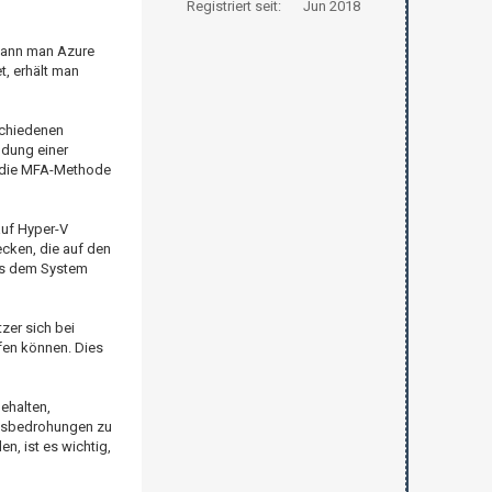
Registriert seit:
Jun 2018
 kann man Azure
t, erhält man
schiedenen
ndung einer
ür die MFA-Methode
auf Hyper-V
ecken, die auf den
aus dem System
zer sich bei
fen können. Dies
ehalten,
itsbedrohungen zu
n, ist es wichtig,