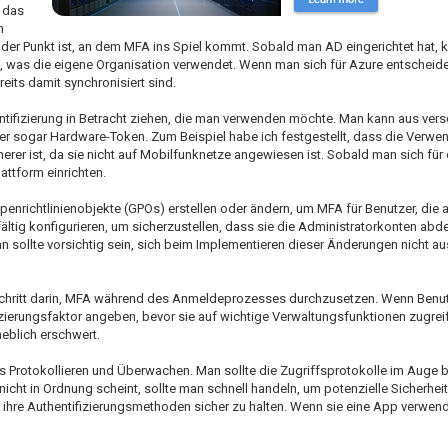
n das
n
 der Punkt ist, an dem MFA ins Spiel kommt. Sobald man AD eingerichtet hat,
, was die eigene Organisation verwendet. Wenn man sich für Azure entscheide
its damit synchronisiert sind.
tifizierung in Betracht ziehen, die man verwenden möchte. Man kann aus ver
 sogar Hardware-Token. Zum Beispiel habe ich festgestellt, dass die Verwe
herer ist, da sie nicht auf Mobilfunknetze angewiesen ist. Sobald man sich f
attform einrichten.
nrichtlinienobjekte (GPOs) erstellen oder ändern, um MFA für Benutzer, die 
fältig konfigurieren, um sicherzustellen, dass sie die Administratorkonten abd
an sollte vorsichtig sein, sich beim Implementieren dieser Änderungen nicht 
Schritt darin, MFA während des Anmeldeprozesses durchzusetzen. Wenn Benut
ierungsfaktor angeben, bevor sie auf wichtige Verwaltungsfunktionen zugrei
heblich erschwert.
das Protokollieren und Überwachen. Man sollte die Zugriffsprotokolle im Auge b
cht in Ordnung scheint, sollte man schnell handeln, um potenzielle Sicherhe
ihre Authentifizierungsmethoden sicher zu halten. Wenn sie eine App verwende