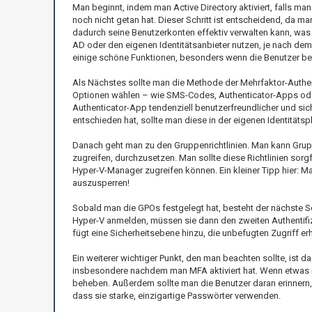
Man beginnt, indem man Active Directory aktiviert, falls ma
noch nicht getan hat. Dieser Schritt ist entscheidend, da ma
dadurch seine Benutzerkonten effektiv verwalten kann, was
AD oder den eigenen Identitätsanbieter nutzen, je nach dem
einige schöne Funktionen, besonders wenn die Benutzer bere
Als Nächstes sollte man die Methode der Mehrfaktor-Authen
Optionen wählen – wie SMS-Codes, Authenticator-Apps oder
Authenticator-App tendenziell benutzerfreundlicher und sic
entschieden hat, sollte man diese in der eigenen Identitätspl
Danach geht man zu den Gruppenrichtlinien. Man kann Gruppe
zugreifen, durchzusetzen. Man sollte diese Richtlinien sorg
Hyper-V-Manager zugreifen können. Ein kleiner Tipp hier: M
auszusperren!
Sobald man die GPOs festgelegt hat, besteht der nächste 
Hyper-V anmelden, müssen sie dann den zweiten Authentifiz
fügt eine Sicherheitsebene hinzu, die unbefugten Zugriff er
Ein weiterer wichtiger Punkt, den man beachten sollte, ist 
insbesondere nachdem man MFA aktiviert hat. Wenn etwas ni
beheben. Außerdem sollte man die Benutzer daran erinnern, 
dass sie starke, einzigartige Passwörter verwenden.