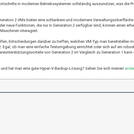
Fortschritte in modernen Betriebssystemen vollständig auszunutzen, was die Pr
Generation 2 VMs bieten eine schlankere und modernere Verwaltungsoberfläche
er neue Funktionen, die nur in Generation 2 verfügbar sind, können einen erh
Maschinen interagiert.
elfen, Entscheidungen darüber zu treffen, welchen VM-Typ man bereitstellen m
z. Egal, ob man eine einfache Testumgebung einrichtet oder sich auf ein robus
eunterstützungsvorteile von Generation 2 im Vergleich zu Generation 1 kann 
er-V und hat man eine gute Hyper-V-Backup-Lösung? Sehen Sie sich meinen
ander