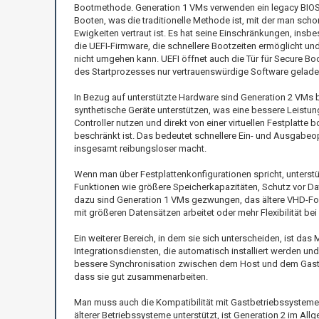
Bootmethode. Generation 1 VMs verwenden ein legacy BIO
Booten, was die traditionelle Methode ist, mit der man schon
Ewigkeiten vertraut ist. Es hat seine Einschränkungen, in
die UEFI-Firmware, die schnellere Bootzeiten ermöglicht und
nicht umgehen kann. UEFI öffnet auch die Tür für Secure Bo
des Startprozesses nur vertrauenswürdige Software geladen 
In Bezug auf unterstützte Hardware sind Generation 2 VMs b
synthetische Geräte unterstützen, was eine bessere Leistun
Controller nutzen und direkt von einer virtuellen Festplatte 
beschränkt ist. Das bedeutet schnellere Ein- und Ausgabe
insgesamt reibungsloser macht.
Wenn man über Festplattenkonfigurationen spricht, unters
Funktionen wie größere Speicherkapazitäten, Schutz vor D
dazu sind Generation 1 VMs gezwungen, das ältere VHD-For
mit größeren Datensätzen arbeitet oder mehr Flexibilität bei 
Ein weiterer Bereich, in dem sie sich unterscheiden, ist d
Integrationsdiensten, die automatisch installiert werden un
bessere Synchronisation zwischen dem Host und dem Gastb
dass sie gut zusammenarbeiten.
Man muss auch die Kompatibilität mit Gastbetriebssystemen 
älterer Betriebssysteme unterstützt, ist Generation 2 im A