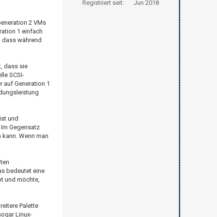
Registriert seit:
Jun 2018
Generation 2 VMs
ration 1 einfach
d, dass während
, dass sie
lle SCSI-
er auf Generation 1
ndungsleistung
ist und
. Im Gegensatz
en kann. Wenn man
rten
as bedeutet eine
bt und möchte,
eitere Palette
sogar Linux-