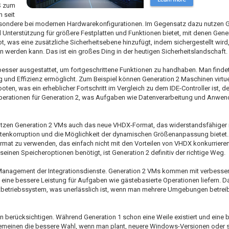
S zum
 seit
sbesondere bei modernen Hardwarekonfigurationen. Im Gegensatz dazu nutzen 
 Unterstützung für größere Festplatten und Funktionen bietet, mit denen Gene
ot, was eine zusätzliche Sicherheitsebene hinzufügt, indem sichergestellt wir
werden kann. Das ist ein großes Ding in der heutigen Sicherheitslandschaft.
esser ausgestattet, um fortgeschrittene Funktionen zu handhaben. Man findet
g und Effizienz ermöglicht. Zum Beispiel können Generation 2 Maschinen virtue
booten, was ein erheblicher Fortschritt im Vergleich zu dem IDE-Controller ist, d
operationen für Generation 2, was Aufgaben wie Datenverarbeitung und Anwe
tützen Generation 2 VMs auch das neue VHDX-Format, das widerstandsfähiger 
atenkorruption und die Möglichkeit der dynamischen Größenanpassung bietet
mat zu verwenden, das einfach nicht mit den Vorteilen von VHDX konkurrier
seinen Speicheroptionen benötigt, ist Generation 2 definitiv der richtige Weg.
as Management der Integrationsdienste. Generation 2 VMs kommen mit verbesse
d eine bessere Leistung für Aufgaben wie gästebasierte Operationen liefern. D
etriebssystem, was unerlässlich ist, wenn man mehrere Umgebungen betrei
berücksichtigen. Während Generation 1 schon eine Weile existiert und eine br
llgemeinen die bessere Wahl, wenn man plant, neuere Windows-Versionen oder 