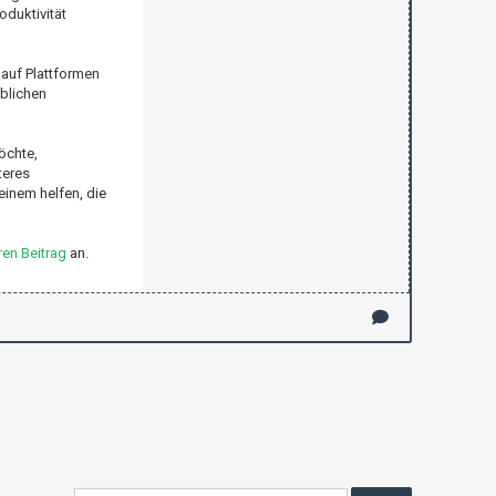
oduktivität
 auf Plattformen
eblichen
öchte,
teres
einem helfen, die
en Beitrag
an.