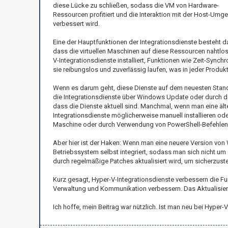
diese Lücke zu schließen, sodass die VM von Hardware-
Ressourcen profitiert und die Interaktion mit der Host-Umg
verbessert wird.
Eine der Hauptfunktionen der Integrationsdienste besteht da
dass die virtuellen Maschinen auf diese Ressourcen nahtlo
V-Integrationsdienste installiert, Funktionen wie Zeit-Sync
sie reibungslos und zuverlässig laufen, was in jeder Prod
Wenn es darum geht, diese Dienste auf dem neuesten Stand z
die Integrationsdienste über Windows Update oder durch den
dass die Dienste aktuell sind. Manchmal, wenn man eine ä
Integrationsdienste möglicherweise manuell installieren ode
Maschine oder durch Verwendung von PowerShell-Befehlen 
Aber hier ist der Haken: Wenn man eine neuere Version von
Betriebssystem selbst integriert, sodass man sich nicht 
durch regelmäßige Patches aktualisiert wird, um sicherzust
Kurz gesagt, Hyper-V-Integrationsdienste verbessern die F
Verwaltung und Kommunikation verbessern. Das Aktualisiere
Ich hoffe, mein Beitrag war nützlich. Ist man neu bei Hyp