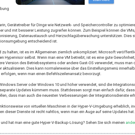
ebung
rin, Gerätetreiber für Dinge wie Netzwerk- und Speichercontroller zu optimier
ser und mit besserer Leistung zugreifen können. Zum Beispiel können die VM
hronisierung, Datenaustausch und Herzschlagüberwachung unterstützen. Dies ste
uktionsumgebung entscheidend ist.
u halten, ist es im Allgemeinen ziemlich unkompliziert. Microsoft veröffentli
 Hypervisor selbst. Wenn man eine VM betreibt, ist es eine gute Gewohnheit, 
ltere Version des Betriebssystems oder andere Gast-OS verwendet, muss man 
r aktualisieren. Dies kann normalerweise über das Einstellungsmenü innerhalb 
erfolgen, wenn man einen Befehlszeilenansatz bevorzugt.
 Windows Server oder Windows 10 und höher verwendet, sind die Integrationsd
um separate Updates kümmern muss. Stattdessen sorgt man einfach dafür, das
ellen, dass man auch die neuesten Verbesserungen der Integrationsdienste erhä
unktionsweise von virtuellen Maschinen in der Hyper-V-Umgebung erheblich, in
n dieser Dienste ist recht nahtlos, wenn man ein Auge auf seine Updates hat.
er-V und hat man eine gute Hyper-V-Backup-Lösung? Sehen Sie sich meinen
ander