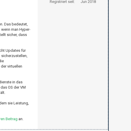
Registriert seit:
Jun 2018
en. Das bedeutet,
s, wenn man Hyper-
llt sicher, dass
cht Updates für
sicherzustellen,
die
der virtuellen
ienste in das
s das OS der VM
lt.
dem sie Leistung,
en Beitrag
an.