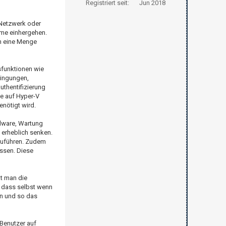
Registriert seit:
Jun 2018
 Netzwerk oder
eme einhergehen.
an eine Menge
sfunktionen wie
dingungen,
thentifizierung
ie auf Hyper-V
nötigt wird.
rdware, Wartung
erheblich senken.
szuführen. Zudem
üssen. Diese
at man die
, dass selbst wenn
en und so das
 Benutzer auf