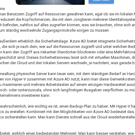
ine
man Benutzern Zugriff auf Ressourcen gewähren kann, egal ob sie im lokalen
reduziert die Kopfschmerzen, die mit dem Jonglieren mehrerer Identitätssyst
ch befinden, nahtlos auf alles zugreifen können, was sie brauchen, ohne sich 
ch um ständig wechselnde Zugangsprotokolle sorgen zu müssen.
ußerdem erheblich die Sicherheitslage. Azure AD bietet integrierte Sicherheit
n, die sich je nach dem, wer auf die Ressourcen zugreift und unter welchen Be
kann den Zugriff aus riskanten Standorten blockieren oder eine Mehrfaktorau
eschützt sind. Dieses Sicherheitsniveau lässt sich mit virtuellen Maschinen, d
ischen der Cloud und den lokalen Servern wechseln, je nachdem, was gerade be
erwaltung physischer Server kann teuer sein, mit dem ständigen Bedarf an Ha
ten von Hyper-V zusammen mit Azure AD nutzt, kann man diese Gemeinkosten 
zu maximieren und mehrere Arbeitslasten auf einem einzigen Hardwareteil au
f hoch- oder runterzuscala, ohne sich langfristigen Ausgaben verpflichten zu m
nternehmens investieren kann.
wahrscheinlich, wie wichtig es ist, einen Backup-Plan zu haben. Mit Hyper-V h
s zu erstellen. Kombiniert mit den Möglichkeiten von Azure AD bedeutet das
ebs sicherstellen kann. Man kann Dienste schnell aus der Cloud wiederherstell
 bietet, wirklich einen bedeutenden Mehrwert. Man kann besser verstehen, wie