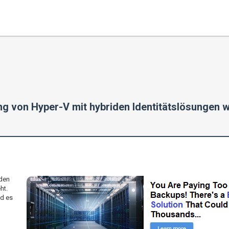
ng von Hyper-V mit hybriden Identitätslösungen 
iden
ht.
nd es