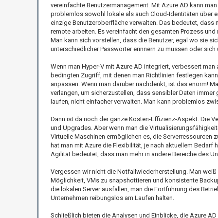
vereinfachte Benutzermanagement. Mit Azure AD kann man
problemlos sowohl lokale als auch Cloud-Identitäten über e
einzige Benutzeroberfläche verwalten. Das bedeutet, dass 
remote arbeiten. Es vereinfacht den gesamten Prozess und 
Man kann sich vorstellen, dass die Benutzer, egal wo sie si
unterschiedlicher Passwörter erinnern zu müssen oder si
Wenn man Hyper-V mit Azure AD integriert, verbessert man a
bedingten Zugriff, mit denen man Richtlinien festlegen kan
anpassen. Wenn man darüber nachdenkt, ist das enorm! Man 
verlangen, um sicherzustellen, dass sensibler Daten immer g
laufen, nicht einfacher verwalten. Man kann problemlos zw
Dann ist da noch der ganze Kosten-Effizienz-Aspekt. Die V
und Upgrades. Aber wenn man die Virtualisierungsfähigkei
Virtuelle Maschinen ermöglichen es, die Serverressourcen 
hat man mit Azure die Flexibilität, je nach aktuellem Bedar
Agilität bedeutet, dass man mehr in andere Bereiche des U
Vergessen wir nicht die Notfallwiederherstellung. Man weiß 
Möglichkeit, VMs zu snapshottieren und konsistente Backup
die lokalen Server ausfallen, man die Fortführung des Betri
Unternehmen reibungslos am Laufen halten.
Schließlich bieten die Analysen und Einblicke, die Azure AD