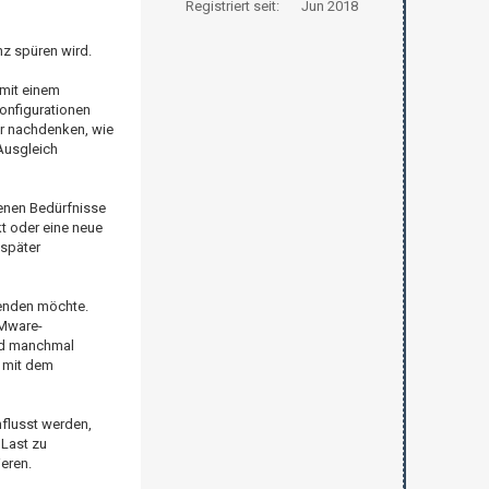
Registriert seit:
Jun 2018
z spüren wird.
mit einem
onfigurationen
er nachdenken, wie
Ausgleich
genen Bedürfnisse
t oder eine neue
 später
wenden möchte.
VMware-
und manchmal
e mit dem
nflusst werden,
 Last zu
eren.