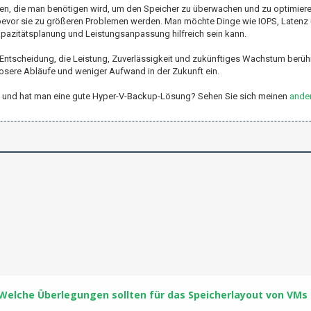
ehen, die man benötigen wird, um den Speicher zu überwachen und zu optimiere
evor sie zu größeren Problemen werden. Man möchte Dinge wie IOPS, Latenz
apazitätsplanung und Leistungsanpassung hilfreich sein kann.
e Entscheidung, die Leistung, Zuverlässigkeit und zukünftiges Wachstum berühr
losere Abläufe und weniger Aufwand in der Zukunft ein.
er-V und hat man eine gute Hyper-V-Backup-Lösung? Sehen Sie sich meinen
ander
Welche Überlegungen sollten für das Speicherlayout von VMs