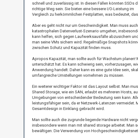
schnell und zuverlässig ist. In diesen Fällen könnten SSDs d
richtige Weg sein. Sie bieten eine bessere I/O-Leistung im
Vergleich zu herkömmlichen Festplatten, was bedeutet, das
Aber es geht nicht nur um Geschwindigkeit. Man muss auch
katastrophalen Datenverlust-Szenario umgehen, insbesond
kann helfen, sich gegen Laufwerksausfälle abzusichern und
man seine VMs sichern wird. Regelmäßige Snapshots können 
zwischen Schutz und Kapazität finden muss.
Apropos Kapazität, man sollte auch für Wachstum planen! M
unterschätzt hat. Es kann schwierig sein, vorherzusagen, w
Anwendung handelt. Daher kann es eine gute Idee sein, ska
umfangreiche Umstellungen vornehmen zu müssen.
Ein weiterer wichtiger Faktor ist das Layout selbst. Man m
Shared Storage, wie ein SAN, erlaubt es mehreren Hosts, a
Umgebungen von entscheidender Bedeutung sein kann. Aller
leistungsfähiger sein, da er Netzwerk-Latenzen vermeidet. 
Gesamtdesign in Einklang gebracht wird.
Man sollte auch die zugrunde liegende Hardware nicht verge
insbesondere wenn man mit shared storage arbeitet. Man so
bewältigen. Die Verwendung von Hochgeschwindigkeitsnetzw