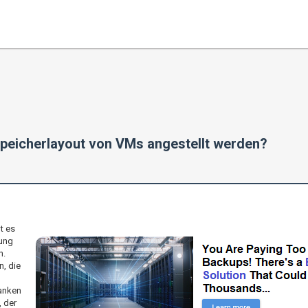
Speicherlayout von VMs angestellt werden?
t es
tung
n.
, die
anken
, der