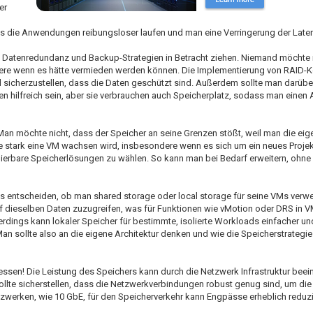
er
s die Anwendungen reibungsloser laufen und man eine Verringerung der Laten
 Datenredundanz und Backup-Strategien in Betracht ziehen. Niemand möchte 
ere wenn es hätte vermieden werden können. Die Implementierung von RAID-K
 sicherzustellen, dass die Daten geschützt sind. Außerdem sollte man darüb
hilfreich sein, aber sie verbrauchen auch Speicherplatz, sodass man einen 
an möchte nicht, dass der Speicher an seine Grenzen stößt, weil man die ei
ie stark eine VM wachsen wird, insbesondere wenn es sich um ein neues Projek
lierbare Speicherlösungen zu wählen. So kann man bei Bedarf erweitern, ohne
uss entscheiden, ob man shared storage oder local storage für seine VMs ver
uf dieselben Daten zuzugreifen, was für Funktionen wie vMotion oder DRS in 
dings kann lokaler Speicher für bestimmte, isolierte Workloads einfacher 
Man sollte also an die eigene Architektur denken und wie die Speicherstrategi
ssen! Die Leistung des Speichers kann durch die Netzwerk Infrastruktur beei
llte sicherstellen, dass die Netzwerkverbindungen robust genug sind, um die
erken, wie 10 GbE, für den Speicherverkehr kann Engpässe erheblich reduzi