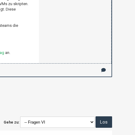
VMs zu skripten.
gt. Diese
steams die
rag
an.
Gehe zu: