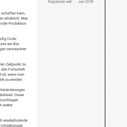
Registriert seit:
Jun 2018
 schaffen kann,
en erheblich. Man
g oder Produktion
äufig Code-
dass sie das
ngen verursachen
ten Zeitpunkt zu
den Fortschritt
d ist, wenn man
tet zu werden.
e Veränderungen
ilisiert. Diese
zuschlagen.
h weiter
ich wiederholende
von Umgebungen