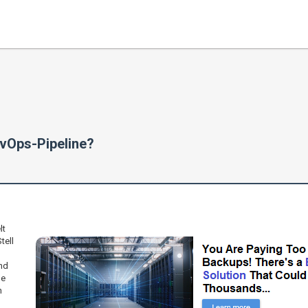
evOps-Pipeline?
lt
tell
nd
ne
n