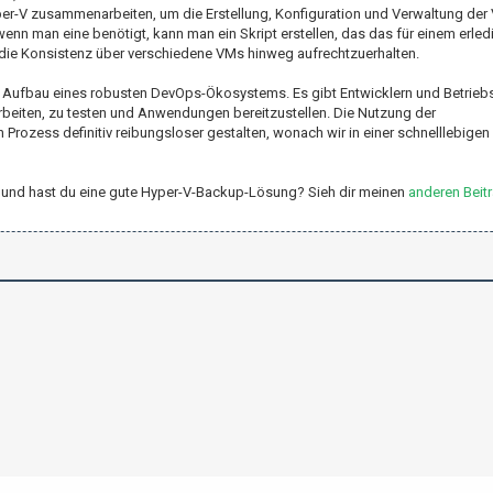
er-V zusammenarbeiten, um die Erstellung, Konfiguration und Verwaltung der 
nn man eine benötigt, kann man ein Skript erstellen, das das für einem erledi
t, die Konsistenz über verschiedene VMs hinweg aufrechtzuerhalten.
den Aufbau eines robusten DevOps-Ökosystems. Es gibt Entwicklern und Betrieb
beiten, zu testen und Anwendungen bereitzustellen. Die Nutzung der
 Prozess definitiv reibungsloser gestalten, wonach wir in einer schnelllebigen
r-V und hast du eine gute Hyper-V-Backup-Lösung? Sieh dir meinen
anderen Beit