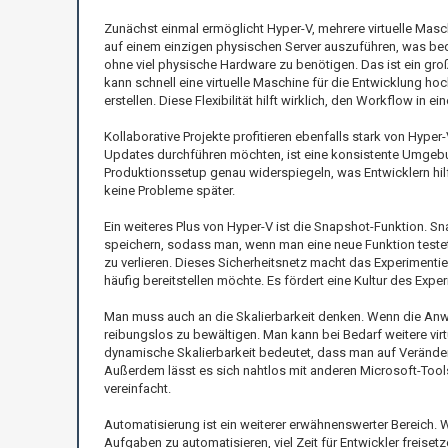
Zunächst einmal ermöglicht Hyper-V, mehrere virtuelle Masc
auf einem einzigen physischen Server auszuführen, was be
ohne viel physische Hardware zu benötigen. Das ist ein gr
kann schnell eine virtuelle Maschine für die Entwicklung hoc
erstellen. Diese Flexibilität hilft wirklich, den Workflow in e
Kollaborative Projekte profitieren ebenfalls stark von Hype
Updates durchführen möchten, ist eine konsistente Umgebun
Produktionssetup genau widerspiegeln, was Entwicklern hilft
keine Probleme später.
Ein weiteres Plus von Hyper-V ist die Snapshot-Funktion. S
speichern, sodass man, wenn man eine neue Funktion testet
zu verlieren. Dieses Sicherheitsnetz macht das Experimentie
häufig bereitstellen möchte. Es fördert eine Kultur des Exp
Man muss auch an die Skalierbarkeit denken. Wenn die An
reibungslos zu bewältigen. Man kann bei Bedarf weitere virt
dynamische Skalierbarkeit bedeutet, dass man auf Verände
Außerdem lässt es sich nahtlos mit anderen Microsoft-Tool
vereinfacht.
Automatisierung ist ein weiterer erwähnenswerter Bereich.
Aufgaben zu automatisieren, viel Zeit für Entwickler freis