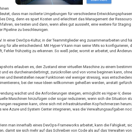
hinen
deutet, dass man isolierte Umgebungen für verschiedene Entwicklungsphasen
oßes Ding, denn es spart Kosten und erleichtert das Management der Ressourc
hfahren, sie testen und dann, wenn alles gut aussieht, eine weitere für Stagin
iner Pipeline zu beschleunigen.
r-V. In einer DevOps-Kultur, in der Teammitglieder eng zusammenarbeiten und h
g für alle entscheidend. Mit Hyper-V kann man seine VMs so konfigurieren, 
, Fehler frühzeitig zu erkennen. So weiß jeder, womit er arbeitet, und Änderu
napshots erlauben es, den Zustand einer virtuellen Maschine zu einem bestimm
 und es durcheinanderbringt, zurückrollen und von vorne beginnen kann, ohne 
ren und Bereitstellen neuer Funktionen viel weniger stressig, was entscheiden
erimentierens, bei der neue Ideen willkommen geheißen werden, anstatt gefürch
wendung wächst und die Anforderungen steigen, ermöglicht es Hyper-V, dies
uelle Maschinen hinzufügen oder sogar reduzieren, wenn sich die Situation stab
rungen reagieren kann, ohne sich mit infrastrukturellen Kopfschmerzen herum
s wie Azure und System Center integrieren, was die Verwaltungsaufgaben noc
 Wenn man innerhalb eines DevOps-Frameworks arbeitet, kann die Fähigkeit, s
etzen, damit sie sich mehr auf das Schreiben von Code als auf das Verwalten 