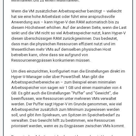
Minimalwert bis zu einem Maximalwert.
Wenn die VM zusätzlichen Arbeitsspeicher benötigt – vielleicht
hat sie eine hohe Arbeitslast oder führt eine anspruchsvolle
Anwendung aus – kann Hyper-V den RAM automatisch bis zu
diesem Höchstwert erhöhen. Auf der anderen Seite, wenn die Last
sinkt und die VM nicht so viel Arbeitsspeicher nutzt, kann Hyper-V
diesen überschüssigen RAM zurückgewinnen. Das bedeutet,
dass man die physischen Ressourcen effizient nutzt und im
Wesentlichen mehr VMs auf demselben physischen Host
betreiben kann, ohne dass sie aufgrund von
Ressourcenengpässen konkurrieren müssen.
Um dies einzurichten, konfiguriert man die Einstellungen direkt im
Hyper-V-Manager oder über PowerShell. Man gibt die
Arbeitsspeicherbereiche an – zum Beispiel einen minimalen
Arbeitsspeicher von sagen wir 1 GB und einen maximalen von 4
GB. Es gibt auch die Einstellungen "Puffer" und "Gewicht", die
beeinflussen, wie Ressourcen unter mehreren VMs verwaltet
werden. Der Puffer sagt Hyper-V im Grunde genommen, wie viel
Arbeitsspeicher zusätzlich zum Minimum zugewiesen werden
soll, und gibt ihm Spielraum, um Spitzen im Speicherbedarf zu
verwalten. Das Gewicht hilft zu bestimmen, wie Ressourcen
priorisiert werden, wenn es zu Engpässen zwischen VMs kommt.