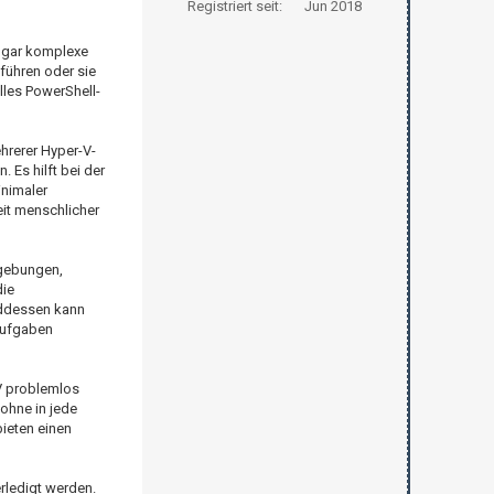
Registriert seit:
Jun 2018
sogar komplexe
führen oder sie
les PowerShell-
rerer Hyper-V-
 Es hilft bei der
nimaler
it menschlicher
gebungen,
die
enddessen kann
Aufgaben
V problemlos
 ohne in jede
ieten einen
rledigt werden.