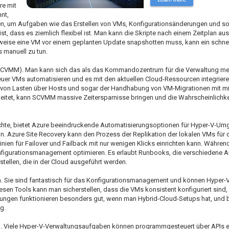
re mit
nt,
ben, um Aufgaben wie das Erstellen von VMs, Konfigurationsänderungen und 
t, dass es ziemlich flexibel ist. Man kann die Skripte nach einem Zeitplan aus
eise eine VM vor einem geplanten Update snapshotten muss, kann ein schnel
 manuell zu tun.
(SCVMM). Man kann sich das als das Kommandozentrum für die Verwaltung meh
er VMs automatisieren und es mit den aktuellen Cloud-Ressourcen integrieren.
von Lasten über Hosts und sogar der Handhabung von VM-Migrationen mit mi
itet, kann SCVMM massive Zeitersparnisse bringen und die Wahrscheinlichke
hte, bietet Azure beeindruckende Automatisierungsoptionen für Hyper-V-Um
. Azure Site Recovery kann den Prozess der Replikation der lokalen VMs für 
inien für Failover und Failback mit nur wenigen Klicks einrichten kann. Währ
nfigurationsmanagement optimieren. Es erlaubt Runbooks, die verschiedene 
tellen, die in der Cloud ausgeführt werden.
n. Sie sind fantastisch für das Konfigurationsmanagement und können Hyper-
esen Tools kann man sicherstellen, dass die VMs konsistent konfiguriert sind,
ösungen funktionieren besonders gut, wenn man Hybrid-Cloud-Setups hat, und b
g.
ren. Viele Hyper-V-Verwaltungsaufgaben können programmgesteuert über APIs e