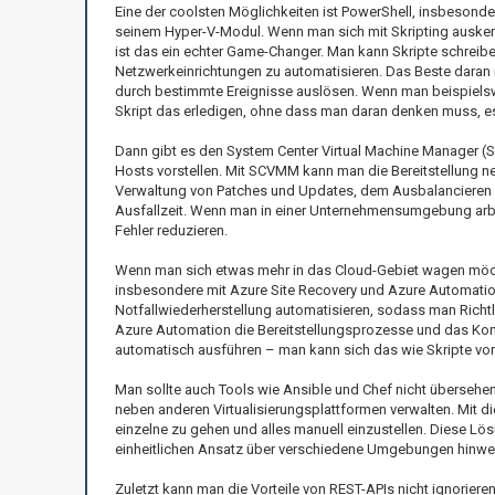
Eine der coolsten Möglichkeiten ist PowerShell, insbesonde
seinem Hyper-V-Modul. Wenn man sich mit Skripting ausken
ist das ein echter Game-Changer. Man kann Skripte schrei
Netzwerkeinrichtungen zu automatisieren. Das Beste daran is
durch bestimmte Ereignisse auslösen. Wenn man beispielsw
Skript das erledigen, ohne dass man daran denken muss, es
Dann gibt es den System Center Virtual Machine Manager 
Hosts vorstellen. Mit SCVMM kann man die Bereitstellung neu
Verwaltung von Patches und Updates, dem Ausbalancieren 
Ausfallzeit. Wenn man in einer Unternehmensumgebung arbe
Fehler reduzieren.
Wenn man sich etwas mehr in das Cloud-Gebiet wagen möc
insbesondere mit Azure Site Recovery und Azure Automation
Notfallwiederherstellung automatisieren, sodass man Richtl
Azure Automation die Bereitstellungsprozesse und das Ko
automatisch ausführen – man kann sich das wie Skripte vors
Man sollte auch Tools wie Ansible und Chef nicht übersehe
neben anderen Virtualisierungsplattformen verwalten. Mit di
einzelne zu gehen und alles manuell einzustellen. Diese L
einheitlichen Ansatz über verschiedene Umgebungen hinwe
Zuletzt kann man die Vorteile von REST-APIs nicht ignorie