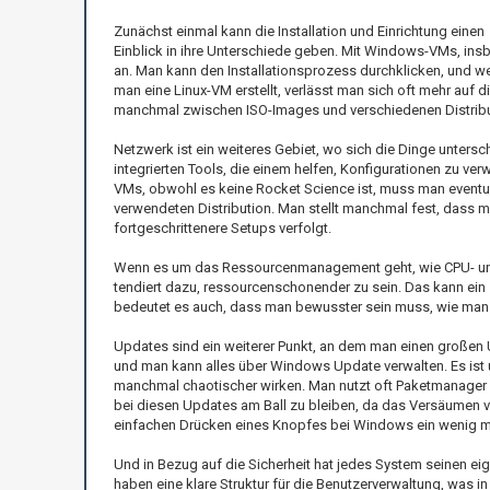
Zunächst einmal kann die Installation und Einrichtung einen
Einblick in ihre Unterschiede geben. Mit Windows-VMs, insb
an. Man kann den Installationsprozess durchklicken, und we
man eine Linux-VM erstellt, verlässt man sich oft mehr auf
manchmal zwischen ISO-Images und verschiedenen Distributi
Netzwerk ist ein weiteres Gebiet, wo sich die Dinge unters
integrierten Tools, die einem helfen, Konfigurationen zu ver
VMs, obwohl es keine Rocket Science ist, muss man eventuel
verwendeten Distribution. Man stellt manchmal fest, dass
fortgeschrittenere Setups verfolgt.
Wenn es um das Ressourcenmanagement geht, wie CPU- und 
tendiert dazu, ressourcenschonender zu sein. Das kann ein
bedeutet es auch, dass man bewusster sein muss, wie man
Updates sind ein weiterer Punkt, an dem man einen großen
und man kann alles über Windows Update verwalten. Es ist u
manchmal chaotischer wirken. Man nutzt oft Paketmanager wie 
bei diesen Updates am Ball zu bleiben, da das Versäumen vo
einfachen Drücken eines Knopfes bei Windows ein wenig m
Und in Bezug auf die Sicherheit hat jedes System seinen e
haben eine klare Struktur für die Benutzerverwaltung, was in