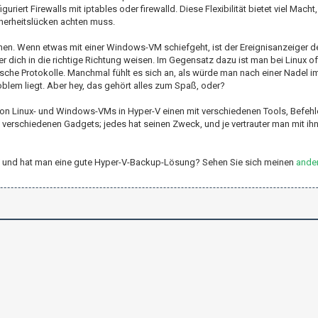
rt Firewalls mit iptables oder firewalld. Diese Flexibilität bietet viel Macht
herheitslücken achten muss.
hen. Wenn etwas mit einer Windows-VM schiefgeht, ist der Ereignisanzeiger de
r dich in die richtige Richtung weisen. Im Gegensatz dazu ist man bei Linux of
che Protokolle. Manchmal fühlt es sich an, als würde man nach einer Nadel 
blem liegt. Aber hey, das gehört alles zum Spaß, oder?
on Linux- und Windows-VMs in Hyper-V einen mit verschiedenen Tools, Befeh
t verschiedenen Gadgets; jedes hat seinen Zweck, und je vertrauter man mit ih
er-V und hat man eine gute Hyper-V-Backup-Lösung? Sehen Sie sich meinen
ander