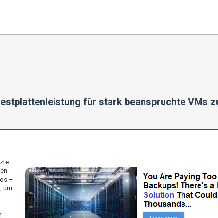
Festplattenleistung für stark beanspruchte VMs z
zte
nen
tos –
n, um
n