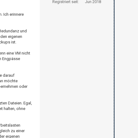
Registriert seit:
Jun 2018
. Ich erinnere
i Redundanz und
u den eigenen
kups ist.
enn eine VM nicht
nn Engpässe
e darauf
Man möchte
 übernehmen oder
ten Dateien. Egal,
t halten, ohne
rbeitslasten
leich zu einer
der eigenen