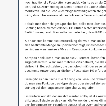
noch traditionelle Festplatten verwendet, könnte es an der Z
sein, auf SSDs umzusteigen. Diese können die Latenz erheb
reduzieren und die Lese-/Schreibgeschwindigkeiten steigern.
mich, als ich bei meinem letzten Job einige Server aufgerüs
Sobald man den richtigen Speicher hat, sollte man über di
Leistung helfen. Verschiedene RAID-Stufen bieten unterschie
Bedürfnissen passt. Man sollte nur bedenken, dass RAID zw
Als nächstes kommt die Bereitstellung der VMs. Man sollte 
eine bestimmte Menge an Speicher benötigt, ist es besser, 
verhindern, wenn mehrere VMs um Ressourcen konkurrieren
Apropos Konkurrenz, man sollte die I/O-Muster überprüfen.
zugegriffen wird. Wenn man mehrere VMs betreibt, die all
vielleicht in Betracht ziehen, die Last gleichmäßiger zu ve
bestimmte Anwendungen, die hohe Festplatten-I/O erfordern
Dann gibt es den Cache. Die Nutzung von Lese- und Schreibc
ob man eine Funktion des Hypervisors oder ein dediziertes 
ständig auf den langsameren Speicher zuzugreifen.
Ein weiterer Aspekt, der erwähnt werden sollte, ist die Ausw
effizienter. Beispielsweise kann die Verwendung eines dünn 
dick bereitgestellten Festplatte zusätzlichen Overhead ve