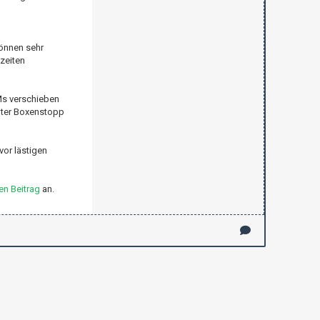
können sehr
zeiten
Ms verschieben
imter Boxenstopp
vor lästigen
en Beitrag
an.