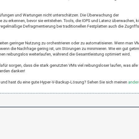
üfungen und Wartungen nicht unterschätzen. Die Überwachung der
e zu erkennen, bevor sie entstehen. Tools, die IOPS und Latenz überwachen, 
regelmäßige Defragmentierung bei traditionellen Festplatten auch die Zugriffs
Zeiten geringer Nutzung zu orchestrieren oder zu automatisieren. Wenn man V
 wenn die Nachfrage gering ist, um Störungen zu minimieren. Wie ein gut get
en reibungslos weiterlaufen, während die Gesamtleistung optimiert wird.
für sorgen, dass die stark genutzten VMs viel reibungsloser laufen, was alle 
erden danken!
er-V und hast du eine gute Hyper-V-Backup-Lösung? Sehen Sie sich meinen
ander