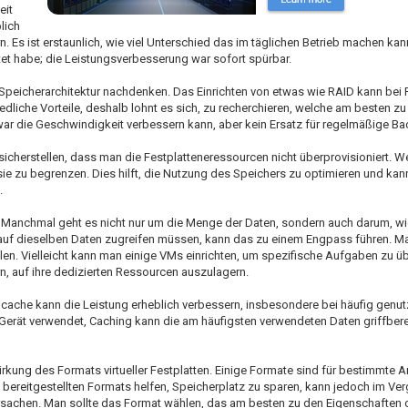
eit
lich
 Es ist erstaunlich, wie viel Unterschied das im täglichen Betrieb machen kann
tet habe; die Leistungsverbesserung war sofort spürbar.
e Speicherarchitektur nachdenken. Das Einrichten von etwas wie RAID kann be
dliche Vorteile, deshalb lohnt es sich, zu recherchieren, welche am besten z
ar die Geschwindigkeit verbessern kann, aber kein Ersatz für regelmäßige Bac
sicherstellen, dass man die Festplatteneressourcen nicht überprovisioniert. W
sie zu begrenzen. Dies hilft, die Nutzung des Speichers zu optimieren und ka
.
 Manchmal geht es nicht nur um die Menge der Daten, sondern auch darum, wi
e auf dieselben Daten zugreifen müssen, kann das zu einem Engpass führen. 
rteilen. Vielleicht kann man einige VMs einrichten, um spezifische Aufgaben zu
, auf ihre dedizierten Ressourcen auszulagern.
ache kann die Leistung erheblich verbessern, insbesondere bei häufig genutz
Gerät verwendet, Caching kann die am häufigsten verwendeten Daten griffberei
irkung des Formats virtueller Festplatten. Einige Formate sind für bestimmte A
bereitgestellten Formats helfen, Speicherplatz zu sparen, kann jedoch im Verg
rursachen. Man sollte das Format wählen, das am besten zu den Eigenschaften 