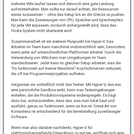
mehrere VMs laufen lassen und dennoch eine gute Leistung
aufrechterhalten. Man sollte nur darauf achten, die Ressourcen
weise zuzuweisen – ohne das Setup bis an die Grenze zu pushen.
Man kann die Zuweisungen von CPU, Speicher und Speicherplatz
für jede VM anpassen, wodurch sichergestellt wird, dass das
Hosts-System nicht überlastet wird.
Zusammenarbeit ist ein weiterer Pluspunkt bei Hyper-V. Das
Arbeiten im Team kann manchmal unübersichtlich sein, besonders
wenn jeder auf unterschiedlichen Plattformen arbeitet. Durch die
Verwendung von VMs kann man Umgebungen im Team
standardisieren. Jeder kann im gleichen Setup arbeiten, was die
"Es funktioniert auf meiner Maschine"-Kopfschmerzen reduziert,
die oft bei Programmierprojekten auftreten.
Vergessen wir schließlich nicht das Testen. Mit Hyper-V, das wie
eine persönliche Sandbox wirkt, kann man Testumgebungen
erstellen, die die Produktionssysteme widerspiegeln. Es trägt
dazu bei, sicherzustellen, dass das, was man lokal baut und
ausführt, genau so funktioniert, wenn es live ist. Diese Art von
Konsistenz ist entscheidend für die Bereitstellung zuverlässiger
Software.
Wenn man also darüber nachdenkt, Hyper-V für
plattformübergreifende Entwicklung zu nutzen, eröffnen sich eine