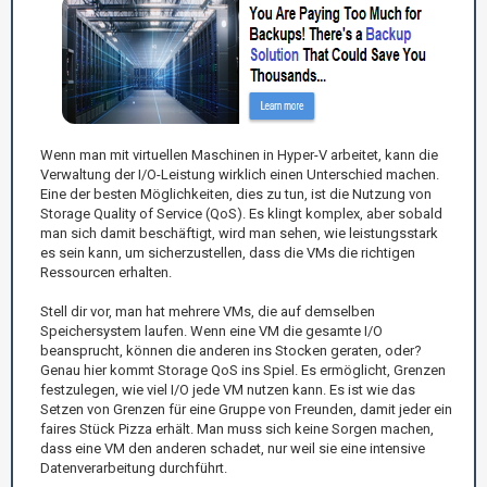
Wenn man mit virtuellen Maschinen in Hyper-V arbeitet, kann die
Verwaltung der I/O-Leistung wirklich einen Unterschied machen.
Eine der besten Möglichkeiten, dies zu tun, ist die Nutzung von
Storage Quality of Service (QoS). Es klingt komplex, aber sobald
man sich damit beschäftigt, wird man sehen, wie leistungsstark
es sein kann, um sicherzustellen, dass die VMs die richtigen
Ressourcen erhalten.
Stell dir vor, man hat mehrere VMs, die auf demselben
Speichersystem laufen. Wenn eine VM die gesamte I/O
beansprucht, können die anderen ins Stocken geraten, oder?
Genau hier kommt Storage QoS ins Spiel. Es ermöglicht, Grenzen
festzulegen, wie viel I/O jede VM nutzen kann. Es ist wie das
Setzen von Grenzen für eine Gruppe von Freunden, damit jeder ein
faires Stück Pizza erhält. Man muss sich keine Sorgen machen,
dass eine VM den anderen schadet, nur weil sie eine intensive
Datenverarbeitung durchführt.