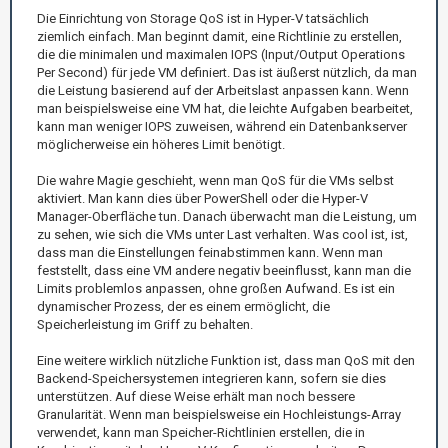
Die Einrichtung von Storage QoS ist in Hyper-V tatsächlich
ziemlich einfach. Man beginnt damit, eine Richtlinie zu erstellen,
die die minimalen und maximalen IOPS (Input/Output Operations
Per Second) für jede VM definiert. Das ist äußerst nützlich, da man
die Leistung basierend auf der Arbeitslast anpassen kann. Wenn
man beispielsweise eine VM hat, die leichte Aufgaben bearbeitet,
kann man weniger IOPS zuweisen, während ein Datenbankserver
möglicherweise ein höheres Limit benötigt.
Die wahre Magie geschieht, wenn man QoS für die VMs selbst
aktiviert. Man kann dies über PowerShell oder die Hyper-V
Manager-Oberfläche tun. Danach überwacht man die Leistung, um
zu sehen, wie sich die VMs unter Last verhalten. Was cool ist, ist,
dass man die Einstellungen feinabstimmen kann. Wenn man
feststellt, dass eine VM andere negativ beeinflusst, kann man die
Limits problemlos anpassen, ohne großen Aufwand. Es ist ein
dynamischer Prozess, der es einem ermöglicht, die
Speicherleistung im Griff zu behalten.
Eine weitere wirklich nützliche Funktion ist, dass man QoS mit den
Backend-Speichersystemen integrieren kann, sofern sie dies
unterstützen. Auf diese Weise erhält man noch bessere
Granularität. Wenn man beispielsweise ein Hochleistungs-Array
verwendet, kann man Speicher-Richtlinien erstellen, die in