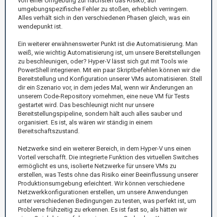
von einer Umgebung zur nächsten das Risiko, auf
umgebungspezifische Fehler zu stoßen, erheblich verringern.
Alles verhält sich in den verschiedenen Phasen gleich, was ein
wendepunkt ist.
Ein weiterer erwähnenswerter Punkt ist die Automatisierung. Man
weiß, wie wichtig Automatisierung ist, um unsere Bereitstellungen
zu beschleunigen, oder? Hyper-V lässt sich gut mit Tools wie
PowerShell integrieren. Mit ein paar Skriptbefehlen können wir die
Bereitstellung und Konfiguration unserer VMs automatisieren. Stell
dir ein Szenario vor, in dem jedes Mal, wenn wir Änderungen an
unserem Code-Repository vornehmen, eine neue VM für Tests
gestartet wird. Das beschleunigt nicht nur unsere
Bereitstellungspipeline, sondern hält auch alles sauber und
organisiert. Es ist, als wären wir ständig in einem
Bereitschaftszustand.
Netzwerke sind ein weiterer Bereich, in dem Hyper-V uns einen
Vorteil verschafft. Die integrierte Funktion des virtuellen Switches
ermöglicht es uns, isolierte Netzwerke für unsere VMs zu
erstellen, was Tests ohne das Risiko einer Beeinflussung unserer
Produktionsumgebung erleichtert. Wir können verschiedene
Netzwerkkonfigurationen erstellen, um unsere Anwendungen
unter verschiedenen Bedingungen zu testen, was perfekt ist, um
Probleme frühzeitig zu erkennen. Es ist fast so, als hätten wir