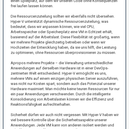
einen Spielplatz, auf dem wir unseren Code ohne Konsequenzen
frei laufen lassen können.
Die Ressourcenzuteilung sollten wir ebenfalls nicht übersehen.
Hyper-V unterstützt dynamische Ressourcenzuteilung, was
bedeutet, dass wir anpassen können, wie viel CPU,
Arbeitsspeicher oder Speicherplatz eine VM in Echtzeit erhält,
basierend auf der Arbeitslast. Diese Flexibilität ist großartig, wenn
wir mehrere Projekte gleichzeitig betreiben oder wenn wir
Hochzeiten der Entwicklung haben, da sie uns hilft, die Leistung
zu optimieren, ohne Ressourcen überprovisionieren zu müssen.
Apropos mehrere Projekte – die Verwaltung unterschiedlicher
Anwendungen auf derselben Hardware ist in einer DevOps-
zentrierten Welt entscheidend. Hyper-V ermöglicht es uns,
mehrere VMs auf einem einzigen physischen Server auszuführen,
was nicht nur Kosten spart, sondern auch das Potenzial unserer
Hardware maximiert. Man möchte keine teuren Ressourcen für nur
ein paar Anwendungen verschwenden. Durch die intelligente
Konsolidierung von Arbeitslasten können wir die Effizienz und
Reaktionsfähigkeit aufrechterhalten.
Sicherheit dürfen wir auch nicht vergessen. Mit Hyper-V haben wir
viel bessere Kontrolle über die Sicherheitsaspekte unserer
Anwendungen. Jede VM kann von anderen isoliert werden und