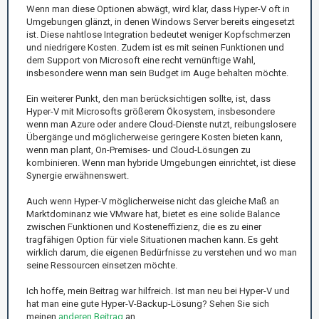
Wenn man diese Optionen abwägt, wird klar, dass Hyper-V oft in
Umgebungen glänzt, in denen Windows Server bereits eingesetzt
ist. Diese nahtlose Integration bedeutet weniger Kopfschmerzen
und niedrigere Kosten. Zudem ist es mit seinen Funktionen und
dem Support von Microsoft eine recht vernünftige Wahl,
insbesondere wenn man sein Budget im Auge behalten möchte.
Ein weiterer Punkt, den man berücksichtigen sollte, ist, dass
Hyper-V mit Microsofts größerem Ökosystem, insbesondere
wenn man Azure oder andere Cloud-Dienste nutzt, reibungslosere
Übergänge und möglicherweise geringere Kosten bieten kann,
wenn man plant, On-Premises- und Cloud-Lösungen zu
kombinieren. Wenn man hybride Umgebungen einrichtet, ist diese
Synergie erwähnenswert.
Auch wenn Hyper-V möglicherweise nicht das gleiche Maß an
Marktdominanz wie VMware hat, bietet es eine solide Balance
zwischen Funktionen und Kosteneffizienz, die es zu einer
tragfähigen Option für viele Situationen machen kann. Es geht
wirklich darum, die eigenen Bedürfnisse zu verstehen und wo man
seine Ressourcen einsetzen möchte.
Ich hoffe, mein Beitrag war hilfreich. Ist man neu bei Hyper-V und
hat man eine gute Hyper-V-Backup-Lösung? Sehen Sie sich
meinen
anderen Beitrag
an.