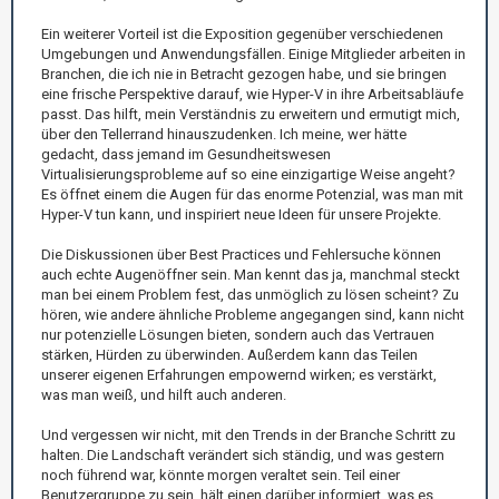
Ein weiterer Vorteil ist die Exposition gegenüber verschiedenen
Umgebungen und Anwendungsfällen. Einige Mitglieder arbeiten in
Branchen, die ich nie in Betracht gezogen habe, und sie bringen
eine frische Perspektive darauf, wie Hyper-V in ihre Arbeitsabläufe
passt. Das hilft, mein Verständnis zu erweitern und ermutigt mich,
über den Tellerrand hinauszudenken. Ich meine, wer hätte
gedacht, dass jemand im Gesundheitswesen
Virtualisierungsprobleme auf so eine einzigartige Weise angeht?
Es öffnet einem die Augen für das enorme Potenzial, was man mit
Hyper-V tun kann, und inspiriert neue Ideen für unsere Projekte.
Die Diskussionen über Best Practices und Fehlersuche können
auch echte Augenöffner sein. Man kennt das ja, manchmal steckt
man bei einem Problem fest, das unmöglich zu lösen scheint? Zu
hören, wie andere ähnliche Probleme angegangen sind, kann nicht
nur potenzielle Lösungen bieten, sondern auch das Vertrauen
stärken, Hürden zu überwinden. Außerdem kann das Teilen
unserer eigenen Erfahrungen empowernd wirken; es verstärkt,
was man weiß, und hilft auch anderen.
Und vergessen wir nicht, mit den Trends in der Branche Schritt zu
halten. Die Landschaft verändert sich ständig, und was gestern
noch führend war, könnte morgen veraltet sein. Teil einer
Benutzergruppe zu sein, hält einen darüber informiert, was es