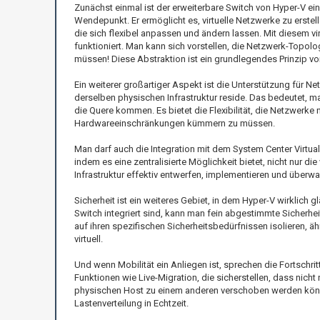
Zunächst einmal ist der erweiterbare Switch von Hyper-V ein
Wendepunkt. Er ermöglicht es, virtuelle Netzwerke zu erstell
die sich flexibel anpassen und ändern lassen. Mit diesem v
funktioniert. Man kann sich vorstellen, die Netzwerk-Topolo
müssen! Diese Abstraktion ist ein grundlegendes Prinzip vo
Ein weiterer großartiger Aspekt ist die Unterstützung für Net
derselben physischen Infrastruktur reside. Das bedeutet, m
die Quere kommen. Es bietet die Flexibilität, die Netzwerke
Hardwareeinschränkungen kümmern zu müssen.
Man darf auch die Integration mit dem System Center Virtua
indem es eine zentralisierte Möglichkeit bietet, nicht nur 
Infrastruktur effektiv entwerfen, implementieren und überwa
Sicherheit ist ein weiteres Gebiet, in dem Hyper-V wirklich g
Switch integriert sind, kann man fein abgestimmte Sicherhe
auf ihren spezifischen Sicherheitsbedürfnissen isolieren, 
virtuell.
Und wenn Mobilität ein Anliegen ist, sprechen die Fortschr
Funktionen wie Live-Migration, die sicherstellen, dass nic
physischen Host zu einem anderen verschoben werden können
Lastenverteilung in Echtzeit.