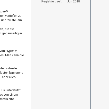
Registriert seit:
Jun 2018
yper-V
nen vertiefen zu
 und zu steuern.
en, die auf
h gegenseitig in
von Hyper-V,
ten. Man kann die
den virtuellen
slasten basierend
 aber alles
 Es unterstützt
los von einem
matisierte