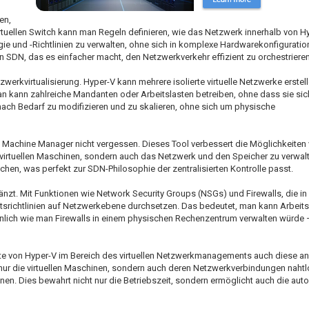
en,
irtuellen Switch kann man Regeln definieren, wie das Netzwerk innerhalb von H
gie und -Richtlinien zu verwalten, ohne sich in komplexe Hardwarekonfiguratio
n SDN, das es einfacher macht, den Netzwerkverkehr effizient zu orchestrieren
zwerkvirtualisierung. Hyper-V kann mehrere isolierte virtuelle Netzwerke erstell
an kann zahlreiche Mandanten oder Arbeitslasten betreiben, ohne dass sie sic
 nach Bedarf zu modifizieren und zu skalieren, ohne sich um physische
l Machine Manager nicht vergessen. Dieses Tool verbessert die Möglichkeiten 
die virtuellen Maschinen, sondern auch das Netzwerk und den Speicher zu verwal
chen, was perfekt zur SDN-Philosophie der zentralisierten Kontrolle passt.
länzt. Mit Funktionen wie Network Security Groups (NSGs) und Firewalls, die in 
itsrichtlinien auf Netzwerkebene durchsetzen. Das bedeutet, man kann Arbeit
ähnlich wie man Firewalls in einem physischen Rechenzentrum verwalten würde –
itte von Hyper-V im Bereich des virtuellen Netzwerkmanagements auch diese an.
ht nur die virtuellen Maschinen, sondern auch deren Netzwerkverbindungen naht
. Dies bewahrt nicht nur die Betriebszeit, sondern ermöglicht auch die auto