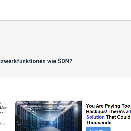
etzwerkfunktionen wie SDN?
 mit
 Man
on
chen.