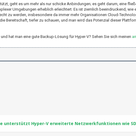
tzt, geht es um mehr als nur schicke Anbindungen; es geht darum, eine fließ
er Umgebungen erheblich erleichtert. Es ist ziemlich beeindruckend, wie e
recht zu werden, insbesondere da immer mehr Organisationen Cloud-Technolo
e Bereitschaft, tiefer zu schauen, und man wird das Potenzial dieser Plattfor
r-V und hat man eine gute Backup-Lösung für Hyper-V? Sehen Sie sich meinen
an
e unterstützt Hyper-V erweiterte Netzwerkfunktionen wie S