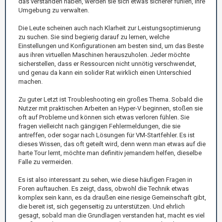
das verstanden haben, werden sie sich etwas sicherer fühlen, ihre
Umgebung zu verwalten.
Die Leute scheinen auch nach Klarheit zur Leistungsoptimierung
zu suchen. Sie sind begierig darauf zu lernen, welche
Einstellungen und Konfigurationen am besten sind, um das Beste
aus ihren virtuellen Maschinen herauszuholen. Jeder möchte
sicherstellen, dass er Ressourcen nicht unnötig verschwendet,
und genau da kann ein solider Rat wirklich einen Unterschied
machen.
Zu guter Letzt ist Troubleshooting ein großes Thema. Sobald die
Nutzer mit praktischen Arbeiten an Hyper-V beginnen, stoßen sie
oft auf Probleme und können sich etwas verloren fühlen. Sie
fragen vielleicht nach gängigen Fehlermeldungen, die sie
antreffen, oder sogar nach Lösungen für VM-Startfehler. Es ist
dieses Wissen, das oft geteilt wird, denn wenn man etwas auf die
harte Tour lernt, möchte man definitiv jemandem helfen, dieselbe
Falle zu vermeiden.
Es ist also interessant zu sehen, wie diese häufigen Fragen in
Foren auftauchen. Es zeigt, dass, obwohl die Technik etwas
komplex sein kann, es da draußen eine riesige Gemeinschaft gibt,
die bereit ist, sich gegenseitig zu unterstützen. Und ehrlich
gesagt, sobald man die Grundlagen verstanden hat, macht es viel