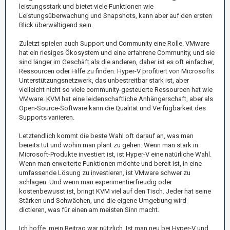
leistungsstark und bietet viele Funktionen wie
Leistungsüberwachung und Snapshots, kann aber auf den ersten
Blick überwältigend sein.
Zuletzt spielen auch Support und Community eine Rolle. VMware
hat ein riesiges Ökosystem und eine erfahrene Community, und sie
sind länger im Geschäft als die anderen, daher ist es oft einfacher,
Ressourcen oder Hilfe zu finden. Hyper-V profitiert von Microsofts
Unterstützungsnetzwerk, das unbestreitbar stark ist, aber
vielleicht nicht so viele community-gesteuerte Ressourcen hat wie
VMware. KVM hat eine leidenschaftliche Anhängerschaft, aber als
Open-Source-Software kann die Qualität und Verfügbarkeit des
Supports variieren.
Letztendlich kommt die beste Wahl oft darauf an, was man
bereits tut und wohin man plant zu gehen. Wenn man stark in
Microsoft-Produkte investiert ist, ist Hyper-V eine natürliche Wahl.
Wenn man erweiterte Funktionen möchte und bereit ist, in eine
umfassende Lösung zu investieren, ist VMware schwer zu
schlagen. Und wenn man experimentierfreudig oder
kostenbewusst ist, bringt KVM viel auf den Tisch. Jeder hat seine
Stärken und Schwächen, und die eigene Umgebung wird
dictieren, was für einen am meisten Sinn macht.
Ich hoffe, mein Beitrag war nützlich. Ist man neu bei Hyper-V und