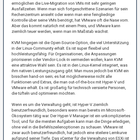
ermöglichen die Live-Migration von VMs mit sehr geringen
Ausfallzeiten. Wenn man sich fortgeschrittene Szenarien für sein
Rechenzentrum ansieht oder wenn man eine feingliedrige
Kontrolle über seine VMs benötigt, hat VMware oft die Nase vorn.
Aber das kommt natürlich mit einem Preis, und VMware kann
ziemlich teuer werden, wenn man im Maßstab wächst.
KVM hingegen ist die Open-Source-Option, die viel Unterstützung
in der Linux-Community erhält. Es ist super flexibel und
hochleistungsfähig. Für Organisationen, die Anpassungen
priorisieren oder Vendor-Lock-In vermeiden wollen, kann KVM
eine attraktive Wahl sein. Es ist in den Linux-Kernel integriert, was
ihm nativen Leistungszugang gibt. Man muss jedoch bei KVM ein
bisschen hand-on sein; es hat möglicherweise nicht alle
Funktionen und Extras, die man out-of-the-box mit Hyper-V und
VMware erhält. Es ist großartig für technisch versierte Personen,
die tüfteln und optimieren möchten.
Wenn es um die Verwaltung geht, ist Hyper-V ziemlich
benutzerfreundlich, besonders wenn man bereits im Microsoft-
Ökosystem tätig war. Der Hyper-V Manager ist ein unkompliziertes
Tool, und für die meisten Aufgaben kann man die Dinge erledigen,
ohne viel in die Befehlszeilenoptionen zu schauen. VMware ist
zwar auch benutzerfreundlich, hat jedoch eine steilere Lernkurve
aufgrund seiner Tiefe. Das vCenter für die Verwaltung von ESXi ist