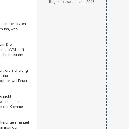
Registriert seit:
Jun 2018
seit der letzten
n muss, was
in. Die
n die VM läuft.
icht. Es ist am
en; die Sicherung
e nur
rophen wie Feuer
g nicht
en, nur um zu
t in der Klemme
icherungen manuell
ann man den