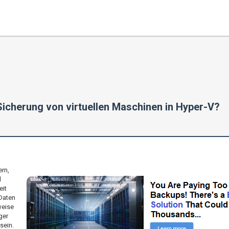
 Sicherung von virtuellen Maschinen in Hyper-V?
rn,
d
eit
Daten
weise
ger
sein.