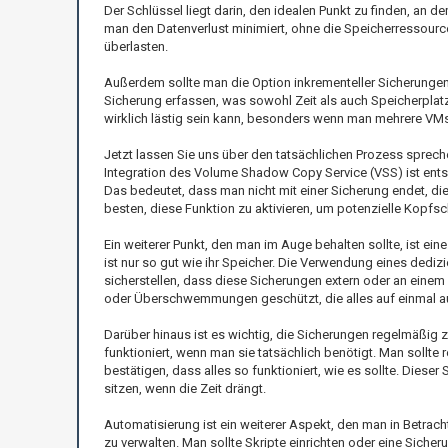
Der Schlüssel liegt darin, den idealen Punkt zu finden, an d
man den Datenverlust minimiert, ohne die Speicherressourc
überlasten.
Außerdem sollte man die Option inkrementeller Sicherungen n
Sicherung erfassen, was sowohl Zeit als auch Speicherplat
wirklich lästig sein kann, besonders wenn man mehrere VMs
Jetzt lassen Sie uns über den tatsächlichen Prozess sprechen
Integration des Volume Shadow Copy Service (VSS) ist entsch
Das bedeutet, dass man nicht mit einer Sicherung endet, die
besten, diese Funktion zu aktivieren, um potenzielle Kopfs
Ein weiterer Punkt, den man im Auge behalten sollte, ist ei
ist nur so gut wie ihr Speicher. Die Verwendung eines dedizi
sicherstellen, dass diese Sicherungen extern oder an einem
oder Überschwemmungen geschützt, die alles auf einmal a
Darüber hinaus ist es wichtig, die Sicherungen regelmäßig zu
funktioniert, wenn man sie tatsächlich benötigt. Man sollte
bestätigen, dass alles so funktioniert, wie es sollte. Dieser
sitzen, wenn die Zeit drängt.
Automatisierung ist ein weiterer Aspekt, den man in Betrac
zu verwalten. Man sollte Skripte einrichten oder eine Siche