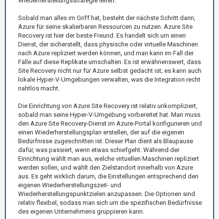
Wiederherstellungsstrategie leiten.
Sobald man alles im Griff hat, besteht der nächste Schritt darin,
Azure für seine skalierbaren Ressourcen zu nutzen. Azure Site
Recovery ist hier der beste Freund. Es handelt sich um einen
Dienst, der sicherstellt, dass physische oder virtuelle Maschinen
nach Azure repliziert werden können, und man kann im Fall der
Fälle auf diese Replikate umschalten. Es ist erwähnenswert, dass
Site Recovery nicht nur für Azure selbst gedacht ist; es kann auch
lokale Hyper-V-Umgebungen verwalten, was die Integration recht
nahtlos macht.
Die Einrichtung von Azure Site Recovery ist relativ unkompliziert,
sobald man seine Hyper-V-Umgebung vorbereitet hat. Man muss
den Azure Site Recovery-Dienst im Azure-Portal konfigurieren und
einen Wiederherstellungsplan erstellen, der auf die eigenen
Bedürfnisse zugeschnitten ist. Dieser Plan dient als Blaupause
dafür, was passiert, wenn etwas schiefgeht. Während der
Einrichtung wählt man aus, welche virtuellen Maschinen repliziert
werden sollen, und wählt den Zielstandort innerhalb von Azure
aus. Es geht wirklich darum, die Einstellungen entsprechend den
eigenen Wiederherstellungszeit- und
Wiederherstellungspunktzielen anzupassen. Die Optionen sind
relativ flexibel, sodass man sich um die spezifischen Bedürfnisse
des eigenen Unternehmens gruppieren kann.