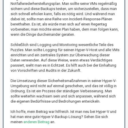
Notfallwiederherstellungsplan. Man sollte seine VMs regelmäßig
sichern und diese Backups testen, um sicherzustellen, dass man
sich schnell erholen kann, falls es nötig wird. Und während man
dabei ist, sollte man eine Reihe von Incident-Response-Plänen
bereithalten. Es ist, als würde man sich auf einen Regentag
vorbereiten; man möchte einen Plan haben, dem man folgen kann,
wenn die Dinge durcheinander geraten.
Schließlich sind Logging und Monitoring wesentliche Teile des
Puzzles. Man sollte Logging für seinen Hyper-V-Host und alle VMs
einrichten und ein zentrales System zur Überwachung dieser
Daten verwenden. Auf diese Weise, wenn etwas Verdächtiges
passiert, sieht man es in Echtzeit. Es hilft auch bei der Einhaltung
von Vorschriften und Audits in der Zukunft.
Die Umsetzung dieser Sicherheitsmaßnahmen in seiner Hyper-V-
Umgebung wird nicht auf einmal geschehen, und das ist völlig in
Ordnung. Es ist ein Prozess der ständigen Verbesserung. Man
sollte weiterhin wachsam sein und sich anpassen, während sich
die eigenen Bedürfnisse und Bedrohungen entwickeln.
Ich hoffe, mein Beitrag war hilfreich. Ist man neu bei Hyper-V und
hat man eine gute Hyper-V-Backup-Lösung? Sehen Sie sich
meinen
anderen Beitrag
an.