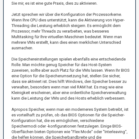
Sie mir, es ist eine gute Praxis, dies zu aktivieren.
Jetzt sprechen wir über die Konfiguration der Prozessorkerne.
Wenn Ihre CPU dies unterstützt, kann die Aktivierung von Hyper-
Threading die Leistung erheblich steigern. Es ermöglicht dem
Prozessor, mehr Threads zu verarbeiten, was besseres
Multitasking für Ihre virtuellen Maschinen bedeutet. Wenn man
mehrere VMs erstellt, kann dies einen merklichen Unterschied
ausmachen.
Die Speichereinstellungen spielen ebenfalls eine entscheidende
Rolle. Man möchte genug Speicher für das Host-System
zuweisen, sollte aber auch Platz für die VMs lassen. Wenn Ihr BIOS
eine Option für die Speicherumsetzung hat, stellen Sie sicher,
dass sie aktiviert ist. Dies hilft Windows, den Speicher besser zu
verwalten, besonders wenn man viel RAM hat. Es mag wie eine
Kleinigkeit erscheinen, aber eine ordentliche Speicherverwaltung
kann die Leistung der VMs und des Hosts erheblich verbessern.
Apropos Speicher, wenn man ein moderneres System betreibt, ist
es vorteilhaft zu prüfen, ob das BIOS Optionen für die Speicher-
Konfiguration hat, die es ermöglichen, verschiedene
Speichermodi oder -konfigurationen festzulegen. Einige BIOS-
Oberflächen bieten Optionen wie "Flex Mode“ oder "Interleaving“,
die helfen können, die Speicherbandbreite und die