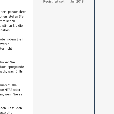
Registriert seit:
Jun 2018
ein, je nach Ihren
hen, stellen Sie
ramm sehen
, wählen Sie die
n haben.
oder indem Sie im
ufwerke
er nicht
r haben Sie
ifach spiegelnde
ach, was für Ihr
ue virtuelle
eise NTFS oder
en, wenn Sie es
ehen Sie zu den
estplatte