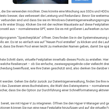
, die Sie verwenden möchten. Dies könnte eine Mischung aus SSDs und HDDs s
esto besser; das verbessert die Leistung und Redundanz. Bevor Sie weitermac
r verbunden sind und dass Sie sie im Windows-Datenträgerverwaltungsprog
das Ihr erster Stopp. Klicken Sie mit der rechten Maustaste auf diese Festplatten
titionsstil aus – normalerweise GPT, wenn Sie es mit größeren Laufwerken zu tu
nstprogramm "Speicherplätze" öffnen. Dies finden Sie in der Systemsteuerung 
lo ein. Es ist so einfach wie auf "Neuen Pool erstellen" zu klicken und die La
er, dass Sie Ihrem Pool einen leicht zu merkenden Namen geben, damit Sie spät
e Schritt darin, virtuelle Festplatten innerhalb dieses Pools zu erstellen. Hie
welche Resilienzart – ob Sie einfache, zweiwegspiegelnde oder vielleicht dre
heidung beeinflusst, wie Ihre Daten geschützt sind, also denken Sie darüber n
iert werden. Gehen Sie dafür zurück zur Datenträgerverwaltung, finden Sie Ihre ne
dert das Zuweisen eines Buchstabens, die Wahl des Dateisystems – normalerw
her, dass Sie die Option zur Durchführung einer Schnellformatierung aktivier
bereit, sie mit Hyper-V zu integrieren. Öffnen Sie den Hyper-V-Manager und g
ptionen können Sie nun eine neue Festplatte hinzufügen und auf die virtuelle F