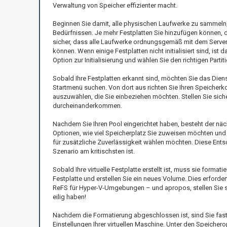
Verwaltung von Speicher effizienter macht.
Beginnen Sie damit, alle physischen Laufwerke zu sammeln
Bedürfnissen. Je mehr Festplatten Sie hinzufügen können, d
sicher, dass alle Laufwerke ordnungsgemäß mit dem Serve
können. Wenn einige Festplatten nicht initialisiert sind, ist 
Option zur Initialisierung und wählen Sie den richtigen Par
Sobald Ihre Festplatten erkannt sind, möchten Sie das Die
Startmenü suchen. Von dort aus richten Sie Ihren Speicherkol
auszuwählen, die Sie einbeziehen möchten. Stellen Sie sich
durcheinanderkommen.
Nachdem Sie Ihren Pool eingerichtet haben, besteht der nächst
Optionen, wie viel Speicherplatz Sie zuweisen möchten und 
für zusätzliche Zuverlässigkeit wählen möchten. Diese Entsc
Szenario am kritischsten ist.
Sobald Ihre virtuelle Festplatte erstellt ist, muss sie format
Festplatte und erstellen Sie ein neues Volume. Dies erfor
ReFS für Hyper-V-Umgebungen – und apropos, stellen Sie sic
eilig haben!
Nachdem die Formatierung abgeschlossen ist, sind Sie fast 
Einstellungen Ihrer virtuellen Maschine. Unter den Speichero