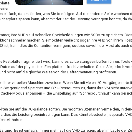
platte
einer
st es einfach, das zu finden, was Sie benötigen. Auf der anderen Seite wachsen
herplatz sparen kann, aber mit der Zeit die Leistung verringern könnte, da d
 es immer, Ihre VHDs auf schnellen Speicherlösungen wie SSDs zu speichern. Die
ktionsschneller machen. Sie möchten vielleicht sogar Ihre VHD von Ihrem Hos
 ist, kann dies die Kontention verringern, sodass sowohl der Host als auch die
e Festplatte fragmentiert wird, kann dies zu Leistungseinbußen führen. Tools 
 Daten auf der physischen Festplatte aufrechtzuerhalten. Seien Sie jedoch vors
d nicht auf die gleiche Weise von der Defragmentierung profitieren.
Ihrer virtuellen Maschine zuweisen. Wenn Sie mit vielen I/O-Vorgängen arbei
sen Sie genügend Speicher und CPU-Ressourcen zu, damit Ihre VM nicht unterver
Cache-Modus anpassen – die Einstellung auf "Schreibdurchlauf“ kann bei rich
ten Sie auf die I/O-Balance achten. Sie möchten Szenarien vermeiden, in den
 da dies die Leistung beeinträchtigen kann. Das könnte bedeuten, separate VH
chkeit haben.
rtung. Es ist einfach, immer mehr auf die VHD zu legen, aber im Laufe der Ze