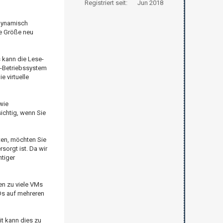
Registriert seit:
Jun 2018
 dynamisch
ie Größe neu
s kann die Lese-
t-Betriebssystem
 virtuelle
wie
ichtig, wenn Sie
ten, möchten Sie
sorgt ist. Da wir
tiger
en zu viele VMs
Ds auf mehreren
it kann dies zu