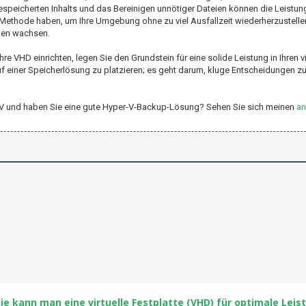
icherten Inhalts und das Bereinigen unnötiger Dateien können die Leistung 
e Methode haben, um Ihre Umgebung ohne zu viel Ausfallzeit wiederherzustellen
ngen wachsen.
e VHD einrichten, legen Sie den Grundstein für eine solide Leistung in Ihren vi
 einer Speicherlösung zu platzieren; es geht darum, kluge Entscheidungen zu 
per-V und haben Sie eine gute Hyper-V-Backup-Lösung? Sehen Sie sich meinen
an
ie kann man eine virtuelle Festplatte (VHD) für optimale Leis