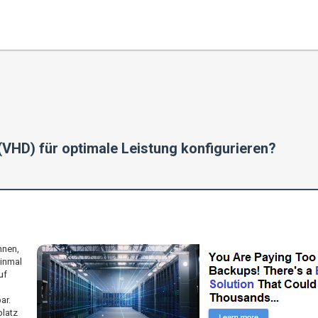
 (VHD) für optimale Leistung konfigurieren?
nnen,
einmal
uf
ar.
latz