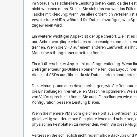
im Voraus, was schnellere Leistung bieten kann, da die Fest
nicht wachsen muss. Stellen Sie sich das vor wie das Füllen 
Tasche mit Kleidung; wenn Sie alles ordentlich verteilen, i
erweiterbare VHDs, während Sie Daten hinzufügen, was Speic
zugewiesen wird.
Ein weiterer wichtiger Aspekt ist der Speicherort. Ziel ist
und Schreibvorgänge erheblich beschleunigen und alles rea
trennen. Wenn die VHD auf einem anderen Laufwerk als Ihr OS
Maschine reibungsloser arbeiten können.
Ein oft übersehener Aspekt ist die Fragmentierung. Wenn Ihr
Defragmentierungs-Utilities können helfen, das Layout Ihrer
diese auf SSDs ausführen, da sie Daten anders handhaben un
Die Leistung kann auch davon abhängen, wie Sie Ressourcen 
die Einstellungen Ihrer virtuellen Maschine optimieren. Wei
von VHDs sprechen, können Sie auch Einstellungen wie den 
Konfiguration bessere Leistung bieten.
Wenn Sie mehrere VMs vom gleichen Host aus betreiben, soll
gleichzeitig von derselben Festplatte lesen und schreiben,
physischen Festplatten zu verwenden, wenn Sie diese Mögli
Vergessen Sie schließlich nicht regelmäßige Backups und Wa