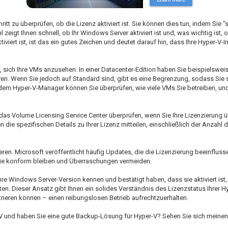
hritt zu überprüfen, ob die Lizenz aktiviert ist. Sie können dies tun, indem Sie "
eigt Ihnen schnell, ob Ihr Windows Server aktiviert ist und, was wichtig ist, 
iert ist, ist das ein gutes Zeichen und deutet darauf hin, dass Ihre Hyper-V-In
 sich Ihre VMs anzusehen. In einer Datacenter-Edition haben Sie beispielsweise 
n. Wenn Sie jedoch auf Standard sind, gibt es eine Begrenzung, sodass Sie s
 dem Hyper-V-Manager können Sie überprüfen, wie viele VMs Sie betreiben, und 
 das Volume Licensing Service Center überprüfen, wenn Sie Ihre Lizenzierung ü
ie spezifischen Details zu Ihrer Lizenz mitteilen, einschließlich der Anzahl d
ieren. Microsoft veröffentlicht häufig Updates, die die Lizenzierung beeinflus
s Sie konform bleiben und Überraschungen vermeiden.
e Windows Server-Version kennen und bestätigt haben, dass sie aktiviert ist, 
n. Dieser Ansatz gibt Ihnen ein solides Verständnis des Lizenzstatus Ihrer H
trieren können – einen reibungslosen Betrieb aufrechtzuerhalten.
er-V und haben Sie eine gute Backup-Lösung für Hyper-V? Sehen Sie sich meine