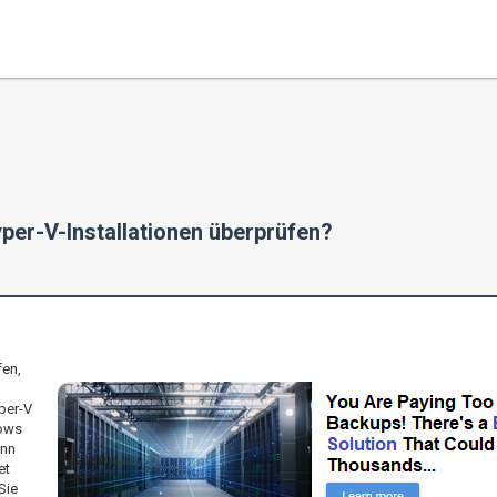
per-V-Installationen überprüfen?
fen,
per-V
dows
enn
et
Sie