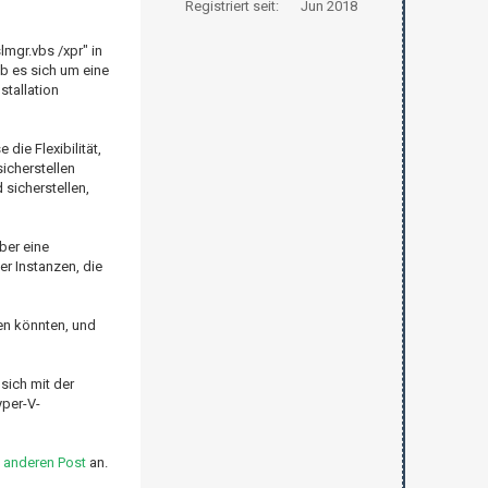
Registriert seit:
Jun 2018
slmgr.vbs /xpr" in
ob es sich um eine
stallation
die Flexibilität,
icherstellen
sicherstellen,
ber eine
er Instanzen, die
sen könnten, und
sich mit der
yper-V-
n
anderen Post
an.