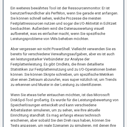
Ein weiteres bewährtes Tool ist der Ressourcenmonitor. Er ist
benutzerfreundlicher als PerfMon, wenn Sie gerade erst anfangen.
Sie können schnell sehen, welche Prozesse die meisten
Festplattressourcen nutzen und sogar die I/O-Aktivität in Echtzeit
beobachten. Außerdem wird die Datenauswertung visuell
aufbereitet, was es einfacher macht, wenn Sie spezifische
Leistungsprobleme von VMs beheben möchten.
Aber vergessen wir nicht PowerShell. Vielleicht verwenden Sie es
bereits für verschiedene Verwaltungsaufgaben, aber es ist auch
ein leistungsstarker Verbündeter zur Analyse der
Festplattenleistung. Es gibt Cmdlets, die Ihnen detaillierte
Statistiken zur Festplattennutzung und zu I/O-Operationen bieten
können. Sie können Skripte schreiben, um spezifische Metriken
über einen Zeitraum abzurufen, was super nützlich ist, um Trends
zu erkennen und Muster in der Leistung zu identifizieren.
Wenn Sie etwas tiefer eintauchen möchten, ist das Microsoft
DiskSpd-Tool großartig. Es wurde für die Leistungsbewertung von
Speicherlösungen entwickelt und kann verschiedene
Arbeitslasten simulieren, um zu sehen, wie Ihre aktuelle
Einrichtung standhält. Es mag anfangs etwas technisch
erscheinen, aber sobald Sie den Dreh raus haben, können Sie
Tests anpassen, um reale Szenarien zu simulieren, mit denen Ihre