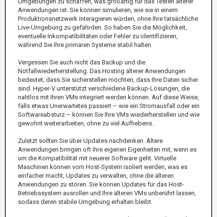
Umgebungen zu schaffen, was großartig für das Testen älterer
Anwendungen ist. Sie können simulieren, wie sie in einem
Produktionsnetzwerk interagieren würden, ohne Ihre tatsächliche
Live-Umgebung zu gefährden. So haben Sie die Möglichkeit,
eventuelle Inkompatibilitäten oder Fehler zu identifizieren,
während Sie Ihre primären Systeme stabil halten.
Vergessen Sie auch nicht das Backup und die
Notfallwiederherstellung. Das Hosting älterer Anwendungen
bedeutet, dass Sie sicherstellen möchten, dass Ihre Daten sicher
sind. Hyper-V unterstützt verschiedene Backup-Lösungen, die
nahtlos mit Ihren VMs integriert werden können. Auf diese Weise,
falls etwas Unerwartetes passiert – wie ein Stromausfall oder ein
Softwareabsturz – können Sie Ihre VMs wiederherstellen und wie
gewohnt weiterarbeiten, ohne zu viel Aufhebens.
Zuletzt sollten Sie über Updates nachdenken. Ältere
Anwendungen bringen oft ihre eigenen Eigenheiten mit, wenn es
um die Kompatibilität mit neuerer Software geht. Virtuelle
Maschinen können vom Host-System isoliert werden, was es
einfacher macht, Updates zu verwalten, ohne die älteren
Anwendungen zu stören. Sie können Updates für das Host-
Betriebssystem ausrollen und Ihre älteren VMs unberührt lassen,
sodass deren stabile Umgebung erhalten bleibt.