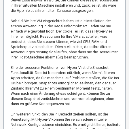
Server 2008 entworfen wurde; Sie können dieses Betriebssystem
in Ihrer virtuellen Maschine installieren und, zack, es ist, als wäre
die App nie aus ihrem alten Zuhause ausgezogen.
Sobald Sie Ihre VM eingerichtet haben, ist die Installation der
älteren Anwendung in der Regel unkompliziert. Laden Sie sie
einfach wie gewohnt hoch. Der coole Teil ist, dass Hyper-V es
Ihnen ermöglicht, Ressourcen für Ihre VMs zuzuteilen, was
bedeutet, dass Sie steuern können, wie viel CPU, RAM und
Speicherplatz sie erhalten. Dies stellt sicher, dass Ihre älteren
Anwendungen reibungslos laufen, ohne dass sie die Ressourcen
Ihrer Host-Maschine übermäßig beanspruchen.
Eine der besseren Funktionen von Hyper-V ist die Snapshot-
Funktionalität. Dies ist besonders nützlich, wenn Sie mit älteren
Apps arbeiten, da Sie manchmal auf Probleme stoßen, die Sie ins
Grübeln bringen. Snapshots ermöglichen es Ihnen, den genauen
Zustand Ihrer VM zu einem bestimmten Moment festzuhalten.
Wenn nach einer Änderung etwas schiefgeht, können Sie zu
diesem Snapshot zurückkehren und von vorne beginnen, ohne
dass es größere Konsequenzen hat.
Ein weiterer Punkt, den Sie in Betracht ziehen sollten, ist die
Vernetzung. Mit Hyper-V können Sie verschiedene virtuelle
Netzwerk-Konfigurationen einrichten. Es ermöglicht Ihnen, isolierte