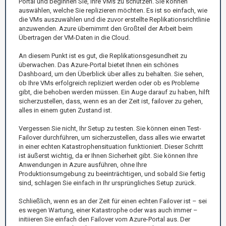
Portal und beginnen Sie, Ihre VMs zu schützen. Sie können
auswählen, welche Sie replizieren möchten. Es ist so einfach, wie
die VMs auszuwählen und die zuvor erstellte Replikationsrichtlinie
anzuwenden. Azure übernimmt den Großteil der Arbeit beim
Übertragen der VM-Daten in die Cloud.
An diesem Punkt ist es gut, die Replikationsgesundheit zu
überwachen. Das Azure-Portal bietet Ihnen ein schönes
Dashboard, um den Überblick über alles zu behalten. Sie sehen,
ob Ihre VMs erfolgreich repliziert werden oder ob es Probleme
gibt, die behoben werden müssen. Ein Auge darauf zu haben, hilft
sicherzustellen, dass, wenn es an der Zeit ist, failover zu gehen,
alles in einem guten Zustand ist.
Vergessen Sie nicht, Ihr Setup zu testen. Sie können einen Test-
Failover durchführen, um sicherzustellen, dass alles wie erwartet
in einer echten Katastrophensituation funktioniert. Dieser Schritt
ist äußerst wichtig, da er Ihnen Sicherheit gibt. Sie können Ihre
Anwendungen in Azure ausführen, ohne Ihre
Produktionsumgebung zu beeinträchtigen, und sobald Sie fertig
sind, schlagen Sie einfach in Ihr ursprüngliches Setup zurück.
Schließlich, wenn es an der Zeit für einen echten Failover ist – sei
es wegen Wartung, einer Katastrophe oder was auch immer –
initiieren Sie einfach den Failover vom Azure-Portal aus. Der