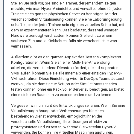
Stellen Sie sich vor, Sie sind ein Trainer, der jemandem zeigen
möchte, wie man Hyper-V einrichtet und verwaltet, ohne für jeden
Trainee einen ganzen physischen Server zu benötigen. Mit der
verschachtelten Virtualisierung können Sie eine Laborumgebung
schaffen, in der jeder Trainee sein eigenes virtuelles Setup hat, mit
dem er experimentieren kann. Das bedeutet, dass viel weniger
Hardware benötigt wird, zudem können Sie leicht zu einem
sauberen Zustand zurückkehren, falls sie versehentlich etwas
vermasseln.
Außerdem gibt es den ganzen Aspekt des Testens komplexerer
Konfigurationen. Wenn Sie an einer Multi-Tier-Anwendung
arbeiten, die verschiedene Dienste erfordert, die auf separaten
VMs laufen, können Sie sie alle innerhalb einer einzigen Hyper-V-
VM hochfahren. Diese Einrichtung wird für DevOps-Teams äußerst
wertvoll, da sie damit neue Setups oder Simulationsszenarien
testen können, ohne ein Rack voller Server zu benötigen. Es bietet
einen sicheren Raum, um zu experimentieren und zu lernen.
Vergessen wir nun nicht die Entwicklungsszenarien. Wenn Sie eine
Virtualisierungslösung oder Verbesserungen für einen
bestehenden Dienst entwickeln, ermöglicht Ihnen die
verschachtelte Virtualisierung, Ihre Lösungen effektiv zu
prototypisieren und zu testen, während Sie weiterhin Hyper-V
verwenden. Sie können Ihre virtuellen Maschinen ausführen,