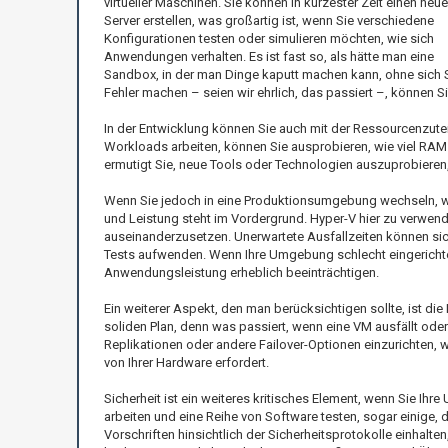
virtueller Maschinen. Sie können in kürzester Zeit einen neu
Server erstellen, was großartig ist, wenn Sie verschiedene
Konfigurationen testen oder simulieren möchten, wie sich
Anwendungen verhalten. Es ist fast so, als hätte man eine
Sandbox, in der man Dinge kaputt machen kann, ohne sich
Fehler machen – seien wir ehrlich, das passiert –, können
In der Entwicklung können Sie auch mit der Ressourcenzutei
Workloads arbeiten, können Sie ausprobieren, wie viel RAM
ermutigt Sie, neue Tools oder Technologien auszuprobieren
Wenn Sie jedoch in eine Produktionsumgebung wechseln, wird
und Leistung steht im Vordergrund. Hyper-V hier zu verwe
auseinanderzusetzen. Unerwartete Ausfallzeiten können sich
Tests aufwenden. Wenn Ihre Umgebung schlecht eingerichtet 
Anwendungsleistung erheblich beeinträchtigen.
Ein weiterer Aspekt, den man berücksichtigen sollte, ist die
soliden Plan, denn was passiert, wenn eine VM ausfällt ode
Replikationen oder andere Failover-Optionen einzurichten,
von Ihrer Hardware erfordert.
Sicherheit ist ein weiteres kritisches Element, wenn Sie Ihr
arbeiten und eine Reihe von Software testen, sogar einige, 
Vorschriften hinsichtlich der Sicherheitsprotokolle einhalt