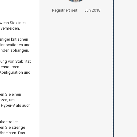
Registriert seit:
Jun 2018
wenn Sie einen
 vermeiden.
niger kritischen
 Innovationen und
Kunden abhängen.
ng von Stabilität
 Ressourcen
Konfiguration und
en Sie einen
utzen, um
 Hyper-V als auch
skontrollen
sen Sie strenge
ährleisten. Das