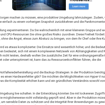
en
 Sorgen machen zu müssen, eine produktive Umgebung lahmzulegen. Zudem, 
 Sie einfach zu einem vorherigen Snapshot zurückkehren und die Panikmomente
lung experimentieren. Da Sie wahrscheinlich mit einer kleineren Gruppe und we
 und CPU-Ressourcen Sie ohne großes Risiko zuordnen. Diese Freiheit fördert
, ohne die Angst, etwas zum Absturz zu bringen, von dem Ihr Chef oder Ihre 
 es etwas komplizierter. Die Einsätze sind wesentlich höher, und die Bedeutu
nden bedeutet, sich mit einem komplexeren Netzwerk von Abhängigkeiten und
 nicht leisten, deshalb wollen Sie zusätzliche Zeit für eine ordnungsgemäße 
oder unteroptimiert ist, kann das zu Ressourcenkonflikten führen, die die
 Notfallwiederherstellung und die Backup-Strategien. In der Produktion benötig
r es einen Hardwarefehler gibt? Sie möchten die Möglichkeiten von Hyper-V n
 was die Komplexität erhöhen kann und ein gründliches Verständnis sowohl von
e Umgebung live schalten. In der Entwicklung könnten Sie mit lockereren Zugriff
die möglicherweise nicht vollständig geprüft sind. Aber in der Produktion müs
en, um sensible Daten zu schützen und die Integrität Ihrer Anwendungen zu gew