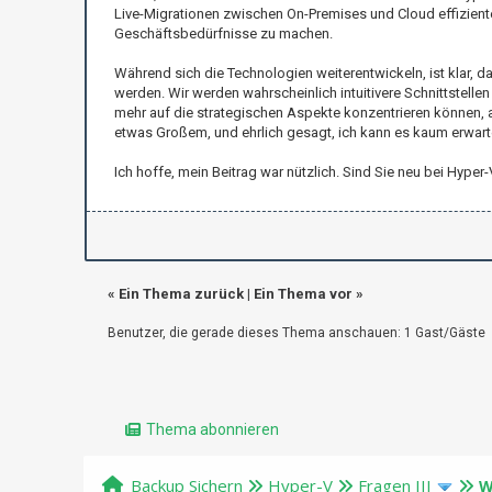
Live-Migrationen zwischen On-Premises und Cloud effizienter
Geschäftsbedürfnisse zu machen.
Während sich die Technologien weiterentwickeln, ist klar, d
werden. Wir werden wahrscheinlich intuitivere Schnittstell
mehr auf die strategischen Aspekte konzentrieren können, a
etwas Großem, und ehrlich gesagt, ich kann es kaum erwarte
Ich hoffe, mein Beitrag war nützlich. Sind Sie neu bei Hyp
«
Ein Thema zurück
|
Ein Thema vor
»
Benutzer, die gerade dieses Thema anschauen: 1 Gast/Gäste
Thema abonnieren
Backup Sichern
Hyper-V
Fragen III
W