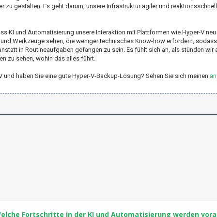
 zu gestalten. Es geht darum, unsere Infrastruktur agiler und reaktionsschnell
ass KI und Automatisierung unsere Interaktion mit Plattformen wie Hyper-V neu 
en und Werkzeuge sehen, die weniger technisches Know-how erfordern, sodass w
nstatt in Routineaufgaben gefangen zu sein. Es fühlt sich an, als stünden wi
n zu sehen, wohin das alles führt.
er-V und haben Sie eine gute Hyper-V-Backup-Lösung? Sehen Sie sich meinen
an
elche Fortschritte in der KI und Automatisierung werden vor