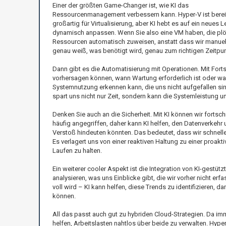
Einer der größten Game-Changer ist, wie KI das
Ressourcenmanagement verbessern kann. Hyper-V ist berei
großartig für Virtualisierung, aber KI hebt es auf ein neues
dynamisch anpassen. Wenn Sie also eine VM haben, die plöt
Ressourcen automatisch zuweisen, anstatt dass wir manuell 
genau weiß, was benötigt wird, genau zum richtigen Zeitpun
Dann gibt es die Automatisierung mit Operationen. Mit Forts
vorhersagen können, wann Wartung erforderlich ist oder wa
Systemnutzung erkennen kann, die uns nicht aufgefallen sind
spart uns nicht nur Zeit, sondern kann die Systemleistung u
Denken Sie auch an die Sicherheit. Mit KI können wir for
häufig angegriffen, daher kann KI helfen, den Datenverkehr
Verstoß hindeuten könnten. Das bedeutet, dass wir schnelle
Es verlagert uns von einer reaktiven Haltung zu einer proakt
Laufen zu halten.
Ein weiterer cooler Aspekt ist die Integration von KI-ges
analysieren, was uns Einblicke gibt, die wir vorher nicht er
voll wird – KI kann helfen, diese Trends zu identifizieren, 
können.
All das passt auch gut zu hybriden Cloud-Strategien. Da
helfen, Arbeitslasten nahtlos über beide zu verwalten. Hyper