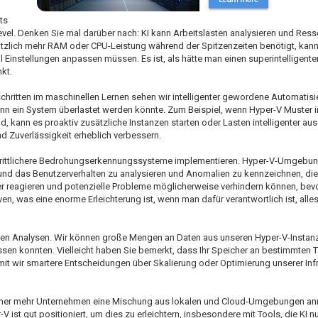
ts
 Level. Denken Sie mal darüber nach: KI kann Arbeitslasten analysieren und Ress
zlich mehr RAM oder CPU-Leistung während der Spitzenzeiten benötigt, kann 
Einstellungen anpassen müssen. Es ist, als hätte man einen superintelligente
kt.
chritten im maschinellen Lernen sehen wir intelligenter gewordene Automatisi
nn ein System überlastet werden könnte. Zum Beispiel, wenn Hyper-V Muster i
, kann es proaktiv zusätzliche Instanzen starten oder Lasten intelligenter aus
nd Zuverlässigkeit erheblich verbessern.
tschrittlichere Bedrohungserkennungssysteme implementieren. Hyper-V-Umgeb
 und das Benutzerverhalten zu analysieren und Anomalien zu kennzeichnen, die
r reagieren und potenzielle Probleme möglicherweise verhindern können, bevor
iven, was eine enorme Erleichterung ist, wenn man dafür verantwortlich ist, all
tützten Analysen. Wir können große Mengen an Daten aus unseren Hyper-V-Inst
fassen konnten. Vielleicht haben Sie bemerkt, dass Ihr Speicher an bestimmten 
damit wir smartere Entscheidungen über Skalierung oder Optimierung unserer Infr
 immer mehr Unternehmen eine Mischung aus lokalen und Cloud-Umgebungen an
-V ist gut positioniert, um dies zu erleichtern, insbesondere mit Tools, die KI