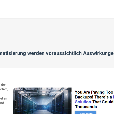
tomatisierung werden voraussichtlich Auswirkung
n der
ndern,
uellen
und