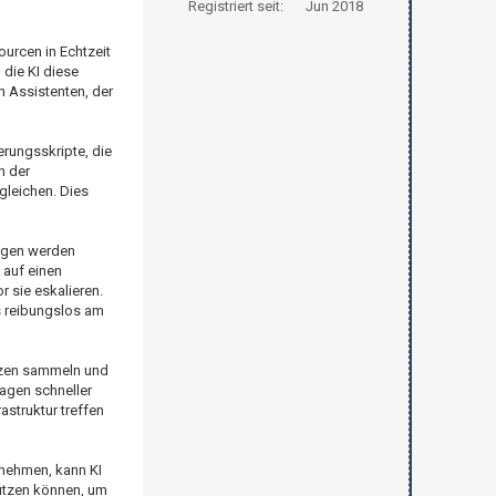
Registriert seit:
Jun 2018
ourcen in Echtzeit
die KI diese
n Assistenten, der
erungsskripte, die
n der
gleichen. Dies
ungen werden
 auf einen
 sie eskalieren.
es reibungslos am
anzen sammeln und
Tagen schneller
astruktur treffen
nehmen, kann KI
 nutzen können, um