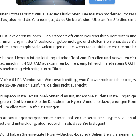
einen Prozessor mit Virtualisierungsfunktionen. Die meisten modernen Prozess
ies, also sind die Chancen gut, dass Sie bereit sind. Überprüfen Sie dies einfa
m BIOS aktivieren müssen. Dies erfordert oft einen Neustart Ihres Computers un
menhang mit der Virtualisierungstechnologie und stellen Sie sicher, dass Sie 
ben, aber es gibt viele Anleitungen online, wenn Sie ausführlichere Schritte b
haben. Hyper-V ist ein leistungsstarkes Tool zum Erstellen und Verwalten virt
e technisch mit 4 GB RAM auskommen können, empfehle ich mindestens 8 GB f
 Maschinen gleichzeitig auszuführen.
per-V eine 64-Bit-Version von Windows benötigt, was Sie wahrscheinlich haben
e 32-Bit-Version ausführt, da dies nicht ausreicht.
r Hyper-V installiert ist. Sie können dies tun, indem Sie zu den Einstellungen 
igieren. Dort können Sie die Kästchen für Hyper-V und alle dazugehörigen K
dend, um alles zum Laufen zu bringen.
n Anpassungen vorgenommen haben, sollten Sie bereit sein, Hyper-V zu installi
ests und Entwicklung, also freue ich mich, dass Sie loslegen!
er-V und haben Sie eine gute Hyper-V-Backup-Lösung? Sehen Sie sich meinen
an