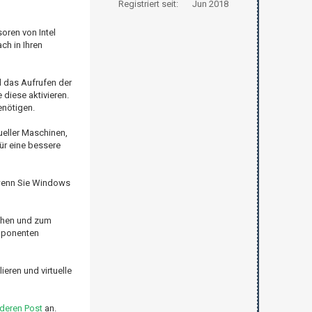
Registriert seit:
Jun 2018
oren von Intel
ch in Ihren
d das Aufrufen der
diese aktivieren.
enötigen.
ueller Maschinen,
ür eine bessere
, wenn Sie Windows
gehen und zum
omponenten
eren und virtuelle
deren Post
an.