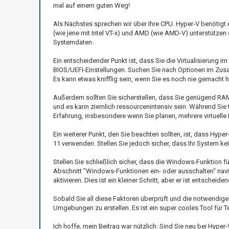
mal auf einem guten Weg!
Als Nächstes sprechen wir über Ihre CPU. Hyper-V benötigt 
(wie jene mit Intel VT-x) und AMD (wie AMD-V) unterstützen d
Systemdaten.
Ein entscheidender Punkt ist, dass Sie die Virtualisierung i
BIOS/UEFI-Einstellungen. Suchen Sie nach Optionen im Zusam
Es kann etwas knifflig sein, wenn Sie es noch nie gemacht ha
Außerdem sollten Sie sicherstellen, dass Sie genügend RAM 
und es kann ziemlich ressourcenintensiv sein. Während Si
Erfahrung, insbesondere wenn Sie planen, mehrere virtuelle
Ein weiterer Punkt, den Sie beachten sollten, ist, dass Hy
11 verwenden. Stellen Sie jedoch sicher, dass Ihr System kein
Stellen Sie schließlich sicher, dass die Windows-Funktion fü
Abschnitt "Windows-Funktionen ein- oder ausschalten“ nav
aktivieren. Dies ist ein kleiner Schritt, aber er ist entschei
Sobald Sie all diese Faktoren überprüft und die notwendige
Umgebungen zu erstellen. Es ist ein super cooles Tool für T
Ich hoffe, mein Beitrag war nützlich. Sind Sie neu bei Hyp