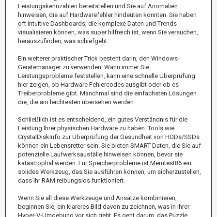
Leistungskennzahlen bereitstellen und Sie auf Anomalien
hinweisen, die auf Hardwarefehler hindeuten könnten. Sie haben
oft intuitive Dashboards, die komplexe Daten und Trends
visualisieren können, was super hilfreich ist, wenn Sie versuchen,
herauszufinden, was schiefgeht.
Ein weiterer praktischer Trick besteht darin, den Windows-
Gerätemanager zu verwenden. Wann immer Sie
Leistungsprobleme feststellen, kann eine schnelle Überprüfung
hier zeigen, ob Hardware Fehlercodes ausgibt oder ob es
Treiberprobleme gibt. Manchmal sind die einfachsten Lösungen
die, die am leichtesten übersehen werden.
Schließlich ist es entscheidend, ein gutes Verständnis für die
Leistung Ihrer physischen Hardware zu haben. Tools wie
CrystalDiskInfo zur Überprüfung der Gesundheit von HDDs/SSDs
können ein Lebensretter sein. Sie bieten SMART-Daten, die Sie auf
potenzielle Laufwerksausfälle hinweisen können, bevor sie
katastrophal werden. Für Speicherprobleme ist Memtest86 ein
solides Werkzeug, das Sie ausführen können, um sicherzustellen,
dass Ihr RAM reibungslos funktioniert.
Wenn Sie all diese Werkzeuge und Ansätze kombinieren,
beginnen Sie, ein klareres Bild davon zu zeichnen, was in Ihrer
Hyper-V-Umgebung vor sich geht. Es geht darum, das Puzzle