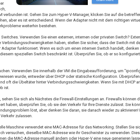
er
ach,
r VM verbunden ist. Gehen Sie zum Hyper-V-Manager, klicken Sie auf die betref
sehen, aber es ist entscheidend. Wenn der Adapter nicht mit dem richtigen virtu
erkprobleme weiterhin bestehen.
n Switches. Verwenden Sie einen externen, internen oder privaten Switch? Exte
Verbindungsschwierigkeiten haben, stellen Sie sicher, dass der Switch mit de
Adapter funktioniert. Wenn es sich um einen internen Switch handelt, denken 
sem speziellen Switch beschränkt ist. Überprüfen Sie, ob er so konfiguriert 
uchen. Verwenden Sie innerhalb der VM die Eingabeaufforderung, um "ipconfi
ugewiesen wurde, entweder über DHCP oder statische Konfiguration. Überprüfen 
 oft die Übeltäter hinter Verbindungsschwierigkeiten. Wenn Sie mit DHCP arbe
b ist.
, sehen Sie sich als Nächstes die Firewall-Einstellungen an. Firewalls können 
rt haben, überprüfen Sie, ob sie den Verkehr für Ihre Dienste zulässt. Sie kön
ndungsproblem löst, aber denken Sie daran, sie danach wieder zu aktivieren!
n Verkehr zulassen.
uelle Maschine verwendet eine MAC-Adresse für das Networking. Stellen Sie si
noch versuchen, dieselbe MAC-Adresse wie ihr Geschwister zu verwenden. Dies k
nen die MAC-Adresse manuell ändern oder Hyper-V eine neue generieren lasse