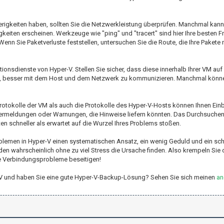
rigkeiten haben, sollten Sie die Netzwerkleistung überprüfen. Manchmal kan
eiten erscheinen. Werkzeuge wie "ping" und "tracert" sind hier Ihre besten F
. Wenn Sie Paketverluste feststellen, untersuchen Sie die Route, die Ihre Paket
rationsdienste von Hyper-V. Stellen Sie sicher, dass diese innerhalb Ihrer VM a
fen, besser mit dem Host und dem Netzwerk zu kommunizieren. Manchmal könne
Protokolle der VM als auch die Protokolle des Hyper-V-Hosts können Ihnen Einb
ermeldungen oder Warnungen, die Hinweise liefern könnten. Das Durchsuchen
n schneller als erwartet auf die Wurzel Ihres Problems stoßen.
lemen in Hyper-V einen systematischen Ansatz, ein wenig Geduld und ein sch
rden wahrscheinlich ohne zu viel Stress die Ursache finden. Also krempeln Sie 
se Verbindungsprobleme beseitigen!
er-V und haben Sie eine gute Hyper-V-Backup-Lösung? Sehen Sie sich meinen
an