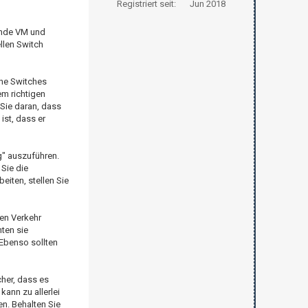
Registriert seit:
Jun 2018
fende VM und
ellen Switch
rne Switches
m richtigen
Sie daran, dass
ist, dass er
g" auszuführen.
Sie die
iten, stellen Sie
den Verkehr
nten sie
 Ebenso sollten
cher, dass es
ann zu allerlei
n. Behalten Sie