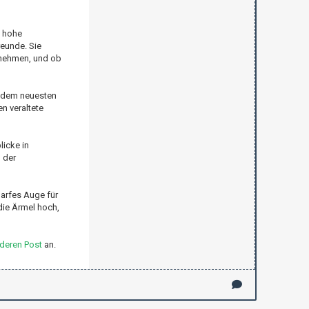
n hohe
reunde. Sie
e nehmen, und ob
uf dem neuesten
n veraltete
licke in
 der
arfes Auge für
die Ärmel hoch,
deren Post
an.