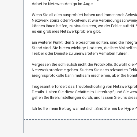
dabei Ihr Netzwerkdesign im Auge.
Wenn Sie all dies ausprobiert haben und immer noch Schwie
Netzwerklatenz oder Paketverlust wie Verbindungsschwierigk
können Ihnen helfen, zu visualisieren, wo der Fehler auftritt
es ein größeres Netzwerkproblem gibt.
Ein weiterer Punkt, den Sie beachten sollten, sind die Integ
Stand sind. Sie bieten wichtige Updates, die Ihrer VM hel
Treiber oder Dienste zu unerwartetem Verhalten führen.
Vergessen Sie schließlich nicht die Protokolle. Sowohl die 
Netzwerkprobleme geben. Suchen Sie nach relevanten Fehl
Ereignisprotokolle kann mühsam erscheinen, aber Sie könnte
Insgesamt erfordert das Troubleshooting von Netzwerkprob
Details. Halten Sie diese Schritte im Hinterkopf, und Sie we
gehen Sie Ihre Einstellungen durch, und lassen Sie uns die
Ich hoffe, mein Beitrag war nützlich. Sind Sie neu bei Hyp