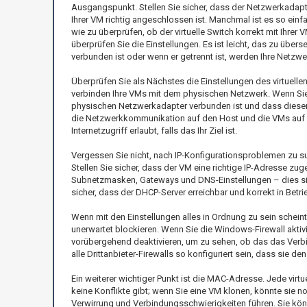
Ausgangspunkt. Stellen Sie sicher, dass der Netzwerkadapt
Ihrer VM richtig angeschlossen ist. Manchmal ist es so einf
wie zu überprüfen, ob der virtuelle Switch korrekt mit Ihre
überprüfen Sie die Einstellungen. Es ist leicht, das zu über
verbunden ist oder wenn er getrennt ist, werden Ihre Netzw
Überprüfen Sie als Nächstes die Einstellungen des virtuelle
verbinden Ihre VMs mit dem physischen Netzwerk. Wenn Sie 
physischen Netzwerkadapter verbunden ist und dass dieser 
die Netzwerkkommunikation auf den Host und die VMs auf die
Internetzugriff erlaubt, falls das Ihr Ziel ist.
Vergessen Sie nicht, nach IP-Konfigurationsproblemen zu s
Stellen Sie sicher, dass der VM eine richtige IP-Adresse z
Subnetzmasken, Gateways und DNS-Einstellungen – dies sind
sicher, dass der DHCP-Server erreichbar und korrekt in Betrie
Wenn mit den Einstellungen alles in Ordnung zu sein scheint
unerwartet blockieren. Wenn Sie die Windows-Firewall aktivie
vorübergehend deaktivieren, um zu sehen, ob das das Verbi
alle Drittanbieter-Firewalls so konfiguriert sein, dass sie de
Ein weiterer wichtiger Punkt ist die MAC-Adresse. Jede virt
keine Konflikte gibt; wenn Sie eine VM klonen, könnte sie 
Verwirrung und Verbindungsschwierigkeiten führen. Sie kön