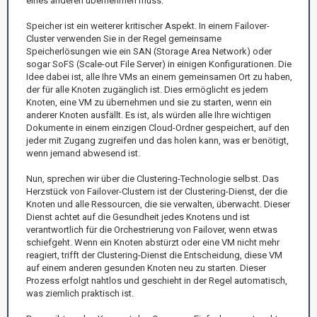
eines anderen übernehmen muss.
Speicher ist ein weiterer kritischer Aspekt. In einem Failover-
Cluster verwenden Sie in der Regel gemeinsame
Speicherlösungen wie ein SAN (Storage Area Network) oder
sogar SoFS (Scale-out File Server) in einigen Konfigurationen. Die
Idee dabei ist, alle Ihre VMs an einem gemeinsamen Ort zu haben,
der für alle Knoten zugänglich ist. Dies ermöglicht es jedem
Knoten, eine VM zu übernehmen und sie zu starten, wenn ein
anderer Knoten ausfällt. Es ist, als würden alle Ihre wichtigen
Dokumente in einem einzigen Cloud-Ordner gespeichert, auf den
jeder mit Zugang zugreifen und das holen kann, was er benötigt,
wenn jemand abwesend ist.
Nun, sprechen wir über die Clustering-Technologie selbst. Das
Herzstück von Failover-Clustern ist der Clustering-Dienst, der die
Knoten und alle Ressourcen, die sie verwalten, überwacht. Dieser
Dienst achtet auf die Gesundheit jedes Knotens und ist
verantwortlich für die Orchestrierung von Failover, wenn etwas
schiefgeht. Wenn ein Knoten abstürzt oder eine VM nicht mehr
reagiert, trifft der Clustering-Dienst die Entscheidung, diese VM
auf einem anderen gesunden Knoten neu zu starten. Dieser
Prozess erfolgt nahtlos und geschieht in der Regel automatisch,
was ziemlich praktisch ist.