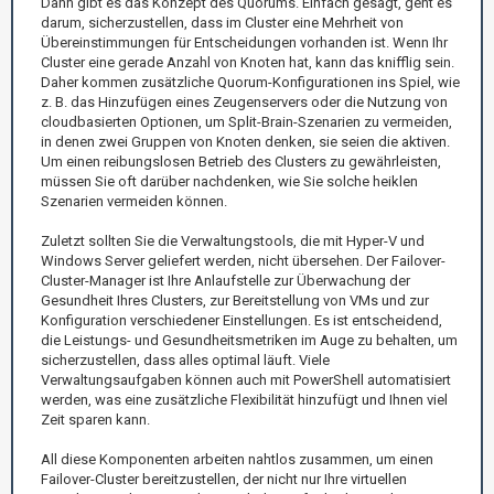
Dann gibt es das Konzept des Quorums. Einfach gesagt, geht es
darum, sicherzustellen, dass im Cluster eine Mehrheit von
Übereinstimmungen für Entscheidungen vorhanden ist. Wenn Ihr
Cluster eine gerade Anzahl von Knoten hat, kann das knifflig sein.
Daher kommen zusätzliche Quorum-Konfigurationen ins Spiel, wie
z. B. das Hinzufügen eines Zeugenservers oder die Nutzung von
cloudbasierten Optionen, um Split-Brain-Szenarien zu vermeiden,
in denen zwei Gruppen von Knoten denken, sie seien die aktiven.
Um einen reibungslosen Betrieb des Clusters zu gewährleisten,
müssen Sie oft darüber nachdenken, wie Sie solche heiklen
Szenarien vermeiden können.
Zuletzt sollten Sie die Verwaltungstools, die mit Hyper-V und
Windows Server geliefert werden, nicht übersehen. Der Failover-
Cluster-Manager ist Ihre Anlaufstelle zur Überwachung der
Gesundheit Ihres Clusters, zur Bereitstellung von VMs und zur
Konfiguration verschiedener Einstellungen. Es ist entscheidend,
die Leistungs- und Gesundheitsmetriken im Auge zu behalten, um
sicherzustellen, dass alles optimal läuft. Viele
Verwaltungsaufgaben können auch mit PowerShell automatisiert
werden, was eine zusätzliche Flexibilität hinzufügt und Ihnen viel
Zeit sparen kann.
All diese Komponenten arbeiten nahtlos zusammen, um einen
Failover-Cluster bereitzustellen, der nicht nur Ihre virtuellen