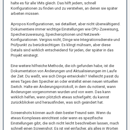
halte es für alle VMs gleich. Das hilft jedem, schnell
Konfigurationen zu finden und zu verstehen, an denen sie später
arbeiten müssen.
Apropos Konfigurationen, sei detailliert, aber nicht überwältigend.
Dokumentiere immer wichtige Einstellungen wie CPU-Zuweisung,
Speicherzuweisung, Speicheroptionen und Netzwerk-
Konfigurationen. Vergiss nicht, Dinge wie Integrationsdienste und
Prüfpunkt zu berücksichtigen. Es klingt mühsam, aber diese
Details sind wirklich entscheidend für jeden, der später in das
Projekt einsteigt.
Eine weitere hilfreiche Methode, die ich gefunden habe, ist die
Dokumentation von Änderungen und Aktualisierungen im Laufe
der Zeit. Du weißt, wie sich Dinge entwickeln? Vielleicht passt du
eines Tages den Speicher an oder erstellst einen neuen virtuellen
Switch. Halte ein Änderungsprotokoll, in dem du notierst, wann
Änderungen vorgenommen wurden und von wem. Das kann
wirklich helfen, wenn plötzlich etwas schiefgeht; du kannst
zurückblicken und herausfinden, was sich geändert hat.
Screenshots können auch dein bester Freund sein. Wenn du
etwas Komplexes einrichtest oder wenn es spezifische
Einstellungen gibt, die sich nicht leicht beschreiben lassen, mach
schnell einen Screenshot. Es ist viel einfacher, als alles in Worten