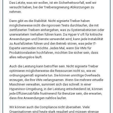
Das Letzte, was wir wollen, ist ein Sicherheitsvorfall, weil wir
versucht haben, bei der Treibersignierung Abkürzungen zu
nehmen.
Dann gibt es die Stabilität. Nicht signierte Treiber haben
möglicherweise nicht die rigorosen Tests durchlaufen, die mit
zertifizierten Treibern einhergehen, was zu Systemabstürzen oder
unerwartetem Verhalten führen kann. Da Hyper-V oft für kritische
Anwendungen und Dienste verwendet wird, kann jede Instabilität
zu Ausfallzeiten führen und den Betrieb stören, was jeder IT-
Experte vermeiden möchte. Jedes Mal, wenn Sie VMs für
Produktionslasten hochfahren, möchten Sie sicher sein, dass
alles reibungslos läuft.
Auch die Leistung kann betroffen sein. Nicht signierte Treiber
optimieren möglicherweise die Ressourcen nicht so, wie es
ordnungsgemäß signierte tun. Sie können unnötige Overheads
erzeugen, die Ihre VMs verlangsamen. Wenn Sie mehrere virtuelle
Maschinen verwalten, summiert sich das schnell. In einer
Hypervisor-Umgebung, in der Leistung entscheidend ist, können
jede Effizienzabfälle frustrierend für Benutzer sein, die erwarten,
dass ihre Anwendungen nahtlos laufen.
Wir können auch die Compliance nicht übersehen. Viele
Organisationen sind heute stark reguliert und müssen strenge