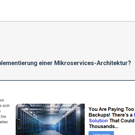
mplementierung einer Mikroservices-Architektur?
enn
e sich
e
 Sie
eilen.
t