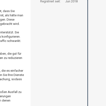
Registriert seit:
Jun 2018
t, dass Sie
st, als hätte man
igen. Diese
gebracht wird.
terstützt. Sie
 konfigurieren.
affic schwankt.
ben, die gut für
gen zu reduzieren
, die es einfacher
 Sie Ihre Dienste
rwachung, sodass
roßen Ausfall zu
derungen
in denen