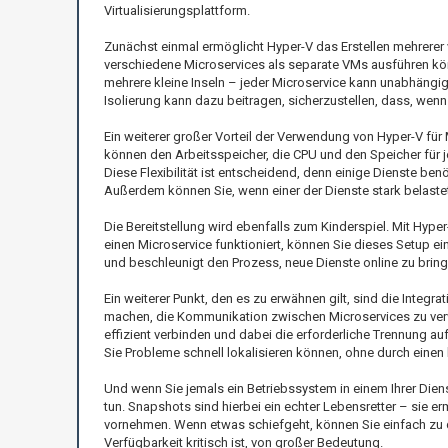
Virtualisierungsplattform.
Zunächst einmal ermöglicht Hyper-V das Erstellen mehrerer 
verschiedene Microservices als separate VMs ausführen kön
mehrere kleine Inseln – jeder Microservice kann unabhängig
Isolierung kann dazu beitragen, sicherzustellen, dass, wen
Ein weiterer großer Vorteil der Verwendung von Hyper-V für M
können den Arbeitsspeicher, die CPU und den Speicher für 
Diese Flexibilität ist entscheidend, denn einige Dienste b
Außerdem können Sie, wenn einer der Dienste stark belastet i
Die Bereitstellung wird ebenfalls zum Kinderspiel. Mit Hyper
einen Microservice funktioniert, können Sie dieses Setup ei
und beschleunigt den Prozess, neue Dienste online zu bring
Ein weiterer Punkt, den es zu erwähnen gilt, sind die Integr
machen, die Kommunikation zwischen Microservices zu verwa
effizient verbinden und dabei die erforderliche Trennung a
Sie Probleme schnell lokalisieren können, ohne durch eine
Und wenn Sie jemals ein Betriebssystem in einem Ihrer Dien
tun. Snapshots sind hierbei ein echter Lebensretter – sie e
vornehmen. Wenn etwas schiefgeht, können Sie einfach zu d
Verfügbarkeit kritisch ist, von großer Bedeutung.