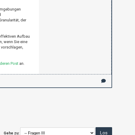
n Umgebungen
d
ranularität, der
effektiven Aufbau
en, wenn Sie eine
v vorschlagen,
deren Post
an.
Gehe zu: