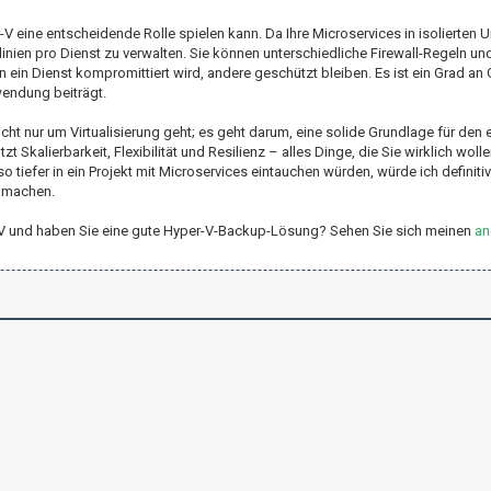
er-V eine entscheidende Rolle spielen kann. Da Ihre Microservices in isolierte
linien pro Dienst zu verwalten. Sie können unterschiedliche Firewall-Regeln un
 ein Dienst kompromittiert wird, andere geschützt bleiben. Es ist ein Grad an G
wendung beiträgt.
t nur um Virtualisierung geht; es geht darum, eine solide Grundlage für den 
 Skalierbarkeit, Flexibilität und Resilienz – alles Dinge, die Sie wirklich woll
 tiefer in ein Projekt mit Microservices eintauchen würden, würde ich definiti
r machen.
er-V und haben Sie eine gute Hyper-V-Backup-Lösung? Sehen Sie sich meinen
an