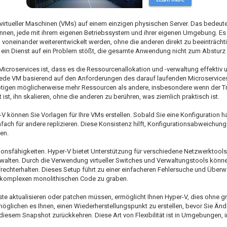
virtueller Maschinen (VMs) auf einem einzigen physischen Server. Das bedeute
nen, jede mit ihrem eigenen Betriebssystem und ihrer eigenen Umgebung. Es i
 voneinander weiterentwickelt werden, ohne die anderen direkt zu beeinträcht
n ein Dienst auf ein Problem stößt, die gesamte Anwendung nicht zum Absturz 
icroservices ist, dass es die Ressourcenallokation und -verwaltung effektiv un
jede VM basierend auf den Anforderungen des darauf laufenden Microservices
enötigen möglicherweise mehr Ressourcen als andere, insbesondere wenn der Tr
st, ihn skalieren, ohne die anderen zu berühren, was ziemlich praktisch ist.
-V können Sie Vorlagen für Ihre VMs erstellen. Sobald Sie eine Konfiguration ha
nfach für andere replizieren. Diese Konsistenz hilft, Konfigurationsabweichun
en.
ationsfähigkeiten. Hyper-V bietet Unterstützung für verschiedene Netzwerktools
lten. Durch die Verwendung virtueller Switches und Verwaltungstools können
ufrechterhalten. Dieses Setup führt zu einer einfacheren Fehlersuche und Übe
n komplexen monolithischen Code zu graben.
ste aktualisieren oder patchen müssen, ermöglicht Ihnen Hyper-V, dies ohne g
rmöglichen es Ihnen, einen Wiederherstellungspunkt zu erstellen, bevor Sie Än
iesem Snapshot zurückkehren. Diese Art von Flexibilität ist in Umgebungen, 