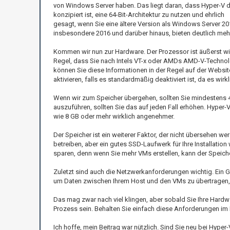
von Windows Server haben. Das liegt daran, dass Hyper-V d
konzipiert ist, eine 64-Bit-Architektur zu nutzen und ehrlich
gesagt, wenn Sie eine ältere Version als Windows Server 20
insbesondere 2016 und darüber hinaus, bieten deutlich mehr
Kommen wir nun zur Hardware. Der Prozessor ist äußerst wich
Regel, dass Sie nach Intels VT-x oder AMDs AMD-V-Technolog
können Sie diese Informationen in der Regel auf der Website 
aktivieren, falls es standardmäßig deaktiviert ist, da es wirkl
Wenn wir zum Speicher übergehen, sollten Sie mindestens 4
auszuführen, sollten Sie das auf jeden Fall erhöhen. Hyper
wie 8 GB oder mehr wirklich angenehmer.
Der Speicher ist ein weiterer Faktor, der nicht übersehen w
betreiben, aber ein gutes SSD-Laufwerk für Ihre Installation
sparen, denn wenn Sie mehr VMs erstellen, kann der Speiche
Zuletzt sind auch die Netzwerkanforderungen wichtig. Ein 
um Daten zwischen Ihrem Host und den VMs zu übertragen,
Das mag zwar nach viel klingen, aber sobald Sie Ihre Hardwa
Prozess sein. Behalten Sie einfach diese Anforderungen im H
Ich hoffe, mein Beitrag war nützlich. Sind Sie neu bei Hyp