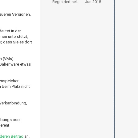
Registriert seit:
Jun 2018
eueren Versionen,
eutet in der
nen unterstützt,
r, dass Sie es dort
en (VMs)
 Daher wäre etwas
tenspeicher
 beim Platz nicht
zwerkanbindung,
eibungsloser
eren!
deren Beitrag
an.