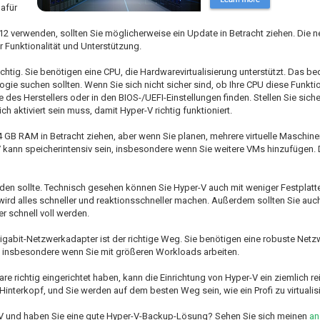
afür
12 verwenden, sollten Sie möglicherweise ein Update in Betracht ziehen. Die n
 Funktionalität und Unterstützung.
tig. Sie benötigen eine CPU, die Hardwarevirtualisierung unterstützt. Das bed
ie suchen sollten. Wenn Sie sich nicht sicher sind, ob Ihre CPU diese Funktio
des Herstellers oder in den BIOS-/UEFI-Einstellungen finden. Stellen Sie siche
ich aktiviert sein muss, damit Hyper-V richtig funktioniert.
 GB RAM in Betracht ziehen, aber wenn Sie planen, mehrere virtuelle Maschin
-V kann speicherintensiv sein, insbesondere wenn Sie weitere VMs hinzufügen.
erden sollte. Technisch gesehen können Sie Hyper-V auch mit weniger Festplat
 wird alles schneller und reaktionsschneller machen. Außerdem sollten Sie auch
r schnell voll werden.
Gigabit-Netzwerkadapter ist der richtige Weg. Sie benötigen eine robuste Net
 insbesondere wenn Sie mit größeren Workloads arbeiten.
re richtig eingerichtet haben, kann die Einrichtung von Hyper-V ein ziemlich r
interkopf, und Sie werden auf dem besten Weg sein, wie ein Profi zu virtualisi
er-V und haben Sie eine gute Hyper-V-Backup-Lösung? Sehen Sie sich meinen
an