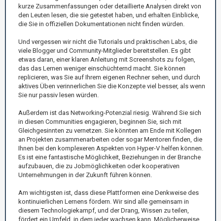
kurze Zusammenfassungen oder detaillierte Analysen direkt von
den Leuten lesen, die sie getestet haben, und erhalten Einblicke,
die Sie in offiziellen Dokumentationen nicht finden würden.
Und vergessen wir nicht die Tutorials und praktischen Labs, die
viele Blogger und Community-Mitglieder bereitstellen. Es gibt
etwas daran, einer klaren Anleitung mit Screenshots zu folgen,
das das Lernen weniger einschüchternd macht. Sie können
replicieren, was Sie auf Ihrem eigenen Rechner sehen, und durch
aktives Üben verinnerlichen Sie die Konzepte viel besser, als wenn
Sie nur passiv lesen würden.
Außerdem ist das Networking-Potenzial riesig. Während Sie sich
in diesen Communities engagieren, beginnen Sie, sich mit
Gleichgesinnten zu vernetzen. Sie könnten am Ende mit Kollegen
an Projekten zusammenarbeiten oder sogar Mentoren finden, die
Ihnen bei den komplexeren Aspekten von Hyper-V helfen können.
Es ist eine fantastische Möglichkeit, Beziehungen in der Branche
aufzubauen, die zu Jobmöglichkeiten oder kooperativen
Unternehmungen in der Zukunft führen können.
Am wichtigsten ist, dass diese Plattformen eine Denkweise des
kontinuierlichen Lernens fördern. Wir sind alle gemeinsam in
diesem Technologiekampf, und der Drang, Wissen zu teilen,
fördert ein Umfeld, in dem jeder wachsen kann. Möglicherweise