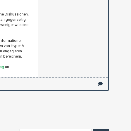
che Diskussionen.
ntan gegenseitig
 weniger wie eine
Informationen
en von Hyper-V
zu engagieren.
n bereichern.
rag
an.