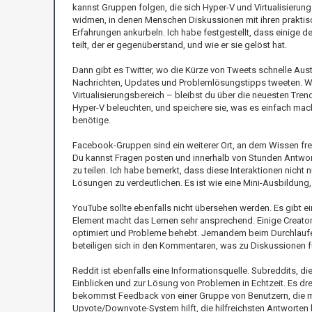
kannst Gruppen folgen, die sich Hyper-V und Virtualisierung
widmen, in denen Menschen Diskussionen mit ihren praktis
Erfahrungen ankurbeln. Ich habe festgestellt, dass einige 
teilt, der er gegenüberstand, und wie er sie gelöst hat.
Dann gibt es Twitter, wo die Kürze von Tweets schnelle Aus
Nachrichten, Updates und Problemlösungstipps tweeten. Wenn
Virtualisierungsbereich – bleibst du über die neuesten Tren
Hyper-V beleuchten, und speichere sie, was es einfach mach
benötige.
Facebook-Gruppen sind ein weiterer Ort, an dem Wissen frei
Du kannst Fragen posten und innerhalb von Stunden Antwort
zu teilen. Ich habe bemerkt, dass diese Interaktionen nicht 
Lösungen zu verdeutlichen. Es ist wie eine Mini-Ausbildung,
YouTube sollte ebenfalls nicht übersehen werden. Es gibt ei
Element macht das Lernen sehr ansprechend. Einige Creator ha
optimiert und Probleme behebt. Jemandem beim Durchlaufe
beteiligen sich in den Kommentaren, was zu Diskussionen fü
Reddit ist ebenfalls eine Informationsquelle. Subreddits, di
Einblicken und zur Lösung von Problemen in Echtzeit. Es dr
bekommst Feedback von einer Gruppe von Benutzern, die m
Upvote/Downvote-System hilft, die hilfreichsten Antworten