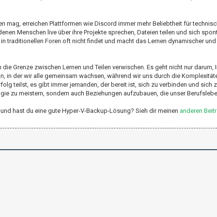
nen mag, erreichen Plattformen wie Discord immer mehr Beliebtheit für technis
in denen Menschen live über ihre Projekte sprechen, Dateien teilen und sich spo
in traditionellen Foren oft nicht findet und macht das Lernen dynamischer und
 die Grenze zwischen Lernen und Teilen verwischen. Es geht nicht nur darum, 
in, in der wir alle gemeinsam wachsen, während wir uns durch die Komplexität
lg teilst, es gibt immer jemanden, der bereit ist, sich zu verbinden und sich 
ologie zu meistern, sondern auch Beziehungen aufzubauen, die unser Berufslebe
r-V und hast du eine gute Hyper-V-Backup-Lösung? Sieh dir meinen
anderen Beit