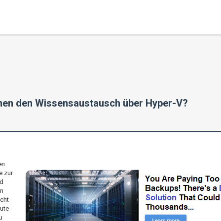
rmen den Wissensaustausch über Hyper-V?
en
e zur
nd
en
cht
ute
u