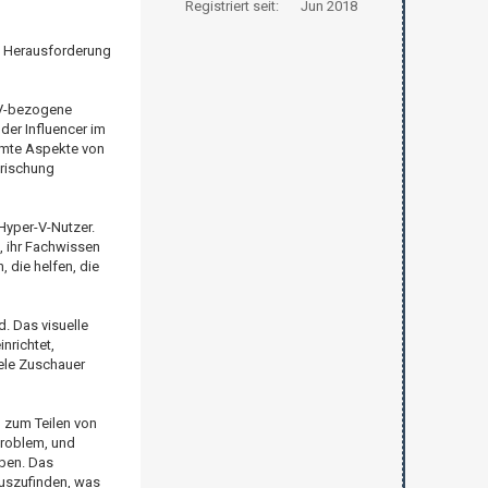
Registriert seit:
Jun 2018
ne Herausforderung
r-V-bezogene
der Influencer im
immte Aspekte von
frischung
Hyper-V-Nutzer.
, ihr Fachwissen
 die helfen, die
. Das visuelle
nrichtet,
ele Zuschauer
m zum Teilen von
Problem, und
ben. Das
auszufinden, was