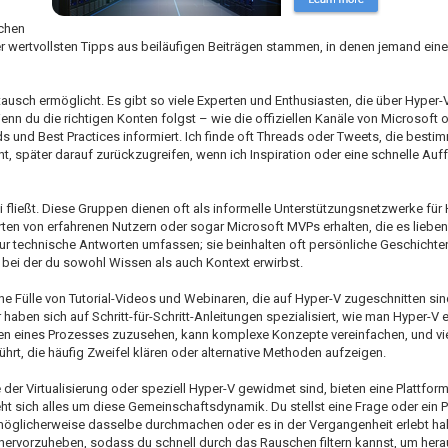
chen
der wertvollsten Tipps aus beiläufigen Beiträgen stammen, in denen jemand ei
tausch ermöglicht. Es gibt so viele Experten und Enthusiasten, die über Hype
 du die richtigen Konten folgst – wie die offiziellen Kanäle von Microsoft o
ds und Best Practices informiert. Ich finde oft Threads oder Tweets, die best
t, später darauf zurückzugreifen, wenn ich Inspiration oder eine schnelle Auf
 fließt. Diese Gruppen dienen oft als informelle Unterstützungsnetzwerke für 
en von erfahrenen Nutzern oder sogar Microsoft MVPs erhalten, die es lieben
nur technische Antworten umfassen; sie beinhalten oft persönliche Geschichten,
 bei der du sowohl Wissen als auch Kontext erwirbst.
ne Fülle von Tutorial-Videos und Webinaren, die auf Hyper-V zugeschnitten sind
ben sich auf Schritt-für-Schritt-Anleitungen spezialisiert, wie man Hyper-V ei
n eines Prozesses zuzusehen, kann komplexe Konzepte vereinfachen, und vi
hrt, die häufig Zweifel klären oder alternative Methoden aufzeigen.
e der Virtualisierung oder speziell Hyper-V gewidmet sind, bieten eine Plattfor
eht sich alles um diese Gemeinschaftsdynamik. Du stellst eine Frage oder ein 
öglicherweise dasselbe durchmachen oder es in der Vergangenheit erlebt ha
 hervorzuheben, sodass du schnell durch das Rauschen filtern kannst, um her