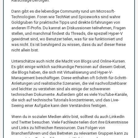
Ratschläge befolgen.
Dann gibt es die lebendige Community rund um Microsoft-
Technologien. Foren wie TechNet und Spiceworks sind wahre
Goldgruben für praktische Tipps und direkte Erfahrungen von
anderen IT-Profis. Du kannst an Diskussionen teilnehmen, Fragen
stellen, und manchmal findest du Threads, die speziell Hyper-V
gewidmet sind, wo Benutzer teilen, was für sie funktioniert und
was nicht. Es ist beruhigend zu wissen, dass du auf dieser Reise
nicht allein bist.
Unterschätze auch nicht die Macht von Blogs und Online-Kursen.
Es gibt einige wirklich sachkundige Personen auf diesem Gebiet,
die Blogs haben, die sich mit Virtualisierung und Hyper-V-
Management beschäftigen. Diese enthalten oft Schritt-für-Schritt-
Anleitungen und realistische Szenarien, die viel nachvollziehbarer
und leichter zu verstehen sind als einige der schwereren
technischen Dokumente. Außerdem gibt es viele YouTube-Kanäle,
die sich auf technische Tutorials konzentrieren, und das Live-
Seeing einer Aufgabe kann dein Verständnis festigen.
Wenn du in sozialen Medien aktiv bist, solltest du auch LinkedIn
und Twitter besuchen. Viele Fachleute teilen dort ihre Erkenntnisse
und Links zu hilfreichen Ressourcen. Das Folgen von
Branchenführern und das Beitreten zu relevanten Gruppen kann zu