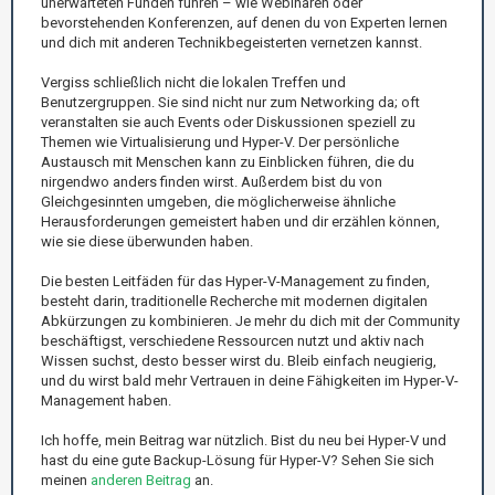
unerwarteten Funden führen – wie Webinaren oder
bevorstehenden Konferenzen, auf denen du von Experten lernen
und dich mit anderen Technikbegeisterten vernetzen kannst.
Vergiss schließlich nicht die lokalen Treffen und
Benutzergruppen. Sie sind nicht nur zum Networking da; oft
veranstalten sie auch Events oder Diskussionen speziell zu
Themen wie Virtualisierung und Hyper-V. Der persönliche
Austausch mit Menschen kann zu Einblicken führen, die du
nirgendwo anders finden wirst. Außerdem bist du von
Gleichgesinnten umgeben, die möglicherweise ähnliche
Herausforderungen gemeistert haben und dir erzählen können,
wie sie diese überwunden haben.
Die besten Leitfäden für das Hyper-V-Management zu finden,
besteht darin, traditionelle Recherche mit modernen digitalen
Abkürzungen zu kombinieren. Je mehr du dich mit der Community
beschäftigst, verschiedene Ressourcen nutzt und aktiv nach
Wissen suchst, desto besser wirst du. Bleib einfach neugierig,
und du wirst bald mehr Vertrauen in deine Fähigkeiten im Hyper-V-
Management haben.
Ich hoffe, mein Beitrag war nützlich. Bist du neu bei Hyper-V und
hast du eine gute Backup-Lösung für Hyper-V? Sehen Sie sich
meinen
anderen Beitrag
an.